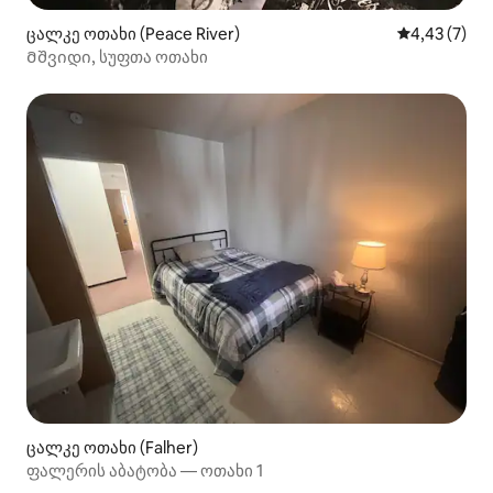
ცალკე ოთახი (Peace River)
საშუალო შე
4,43 (7)
Მშვიდი, სუფთა ოთახი
ცალკე ოთახი (Falher)
ფალერის აბატობა — ოთახი 1