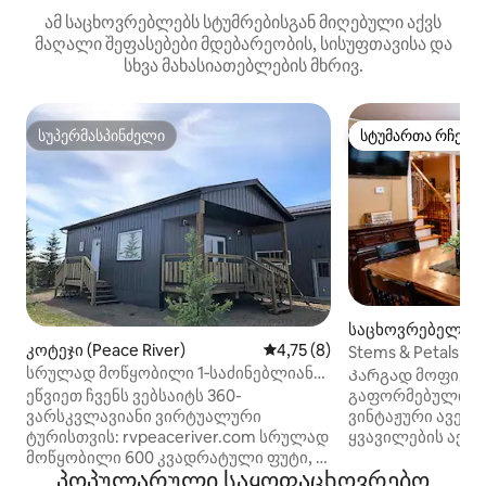
ამ საცხოვრებლებს სტუმრებისგან მიღებული აქვს
მაღალი შეფასებები მდებარეობის, სისუფთავისა და
სხვა მახასიათებლების მხრივ.
სუპერმასპინძელი
სტუმართა რჩეულ
სუპერმასპინძელი
სტუმართა რჩეულ
საცხოვრებელი (P
კოტეჯი (Peace River)
საშუალო შეფასებაა 5‑დან 4
4,75 (8)
r)
Stems & Petals F
სრულად მოწყობილი 1‑საძინებლიანი
Კარგად მოფიქრ
კოტეჯი 28
ეწვიეთ ჩვენს ვებსაიტს 360-
გაფორმებული ა
ვარსკვლავიანი ვირტუალური
ვინტაჟური ავეჯი
ტურისთვის: rvpeaceriver.com სრულად
ყვავილების აქც
მოწყობილი 600 კვადრატული ფუტი, 1
ასახავს მის წარ
პოპულარული საყოფაცხოვრებო
საძინებელი, 1 სააბაზანო სახლი მზად
როგორც Stems & 