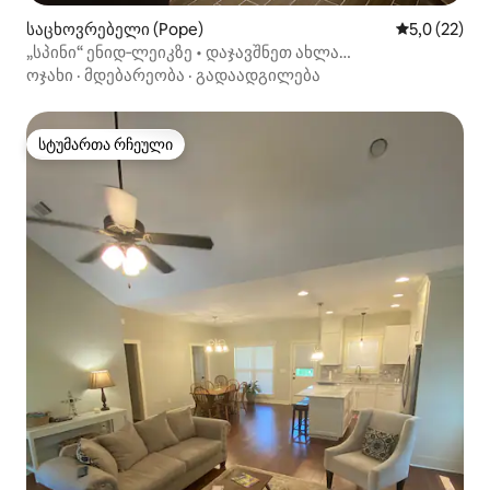
საცხოვრებელი (Pope)
საშუალო შე
5,0 (22)
„სპინი“ ენიდ‑ლეიკზე • დაჯავშნეთ ახლა
შემოდგომისთვის!
ოჯახი
·
მდებარეობა
·
გადაადგილება
სტუმართა რჩეული
სტუმართა რჩეული