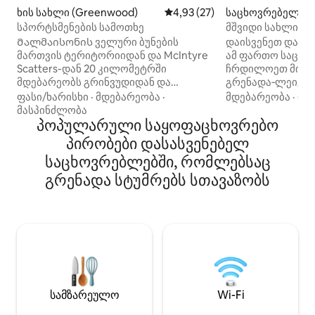
ხის სახლი (Greenwood)
საშუალო შეფასებაა 5‑დან 4,
4,93 (27)
საცხოვრებელი (
სპორტსმენების სამოთხე
მშვიდი სახლი ქ
გრენადა‑ლეიკიდ
Მალმაისონის ველური ბუნების
დაისვენეთ და გ
სავალზე
მართვის ტერიტორიიდან და McIntyre
ამ ფართო საცხო
Scatters-დან 20 კილომეტრში
ჩრდილოეთ მისის
მდებარეობს გრინვუდიდან და
გრენადა‑ლეიკის
გრენადადან 20 კილომეტრში.
4‑საძინებლიანი, 
ფასი/ხარისხი
·
მდებარეობა
·
მდებარეობა
·
ოჯ
Მონადირეების სამოთხე. ეს
იდეალურია ოჯახ
მასპინძლობა
შესანიშნავი ხის სახლი სტუმრებს
პოპულარული საყოფაცხოვრებო
ჯგუფებისთვის. ა
მყუდრო დასვენებას სთავაზობს.
დახურული ვერანდ
პირობები დასასვენებელ
1 საძინებელში არის 3 ერთადგილიანი
ბარით და საკმა
საცხოვრებლებში, რომლებსაც
საწოლი, რომელთა გაერთიანებით
ერთად ყოფნისთვ
შესაძლებელია 183×203 სმ ზომის
განცალკევებისთვ
გრენადა სტუმრებს სთავაზობს
საწოლის მოწყობა. Კარგად
პატარა ქალაქის 
მოწყობილი სამზარეულო და გარე
უამრავი ინფრას
ცეცხლმოკიდებული ადგილი.
ხელმისაწვდომო
Სტუმრებს შეუძლიათ თავი
გრენადა‑ლეიკიდ
კომფორტულად იგრძნონ. ხის სახლი
ნაკლებ დაშორება
აღჭურვილია ისეთი საყოფაცხოვრებო
მდებარე 13 000 ა
პირობებით, როგორიცაა
საზოგადოებრივ
კონდიციონერი, სწრაფი Wi‑Fi, დიდი
ტერიტორიიდან კ
სამზარეულო
Wi-Fi
პარკირების ადგილი და გათბობა/
ნაკლებ დაშორებ
კონდიციონერი, სტუმრობისას
ასევე, მდებარეო