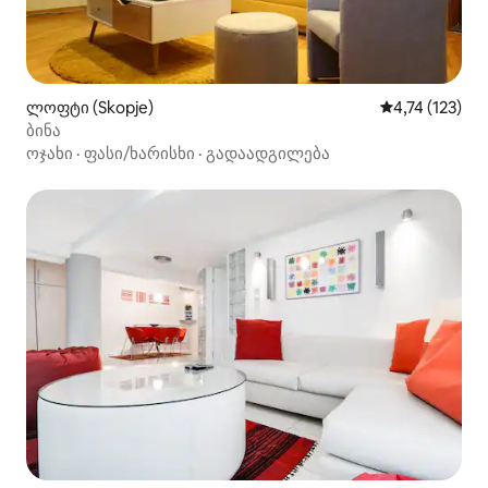
ლოფტი (Skopje)
საშუალო შეფა
4,74 (123)
ბინა
ოჯახი
·
ფასი/ხარისხი
·
გადაადგილება