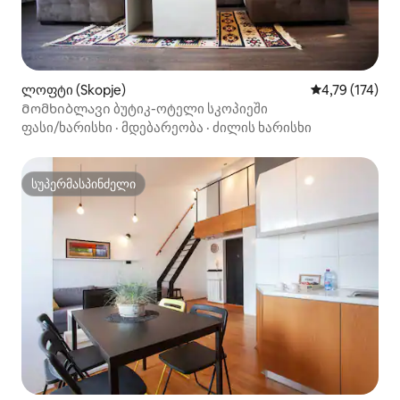
ლოფტი (Skopje)
საშუალო შეფა
4,79 (174)
Მომხიბლავი ბუტიკ-ოტელი სკოპიეში
ფასი/ხარისხი
·
მდებარეობა
·
ძილის ხარისხი
სუპერმასპინძელი
სუპერმასპინძელი