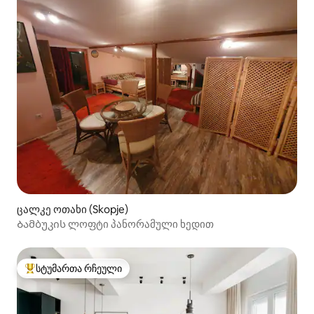
ცალკე ოთახი (Skopje)
Ბამბუკის ლოფტი პანორამული ხედით
სტუმართა რჩეული
სტუმართა რჩეული მოწინავე ვარიანტი