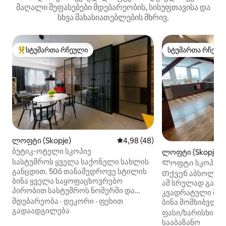
მაღალი შეფასებები მდებარეობის, სისუფთავისა და
სხვა მახასიათებლების მხრივ.
სტუმართა რჩეული
სტუმართა რჩეულ
სტუმართა რჩეული მოწინავე ვარიანტი
სტუმართა რჩეულ
ლოფტი (Skopje)
საშუალო შეფასებაა 5‑დან 4,
4,98 (48)
ბუტიკ-ოტელი სკოპიე
ლოფტი (Skopje)
სასტუმროს ყველა საქონელი სახლის
Ლოფტი სკოპიეს
განცდით. 50ő თანამედროვე სტილის
და უფასო ველოს
Თქვენ აბსოლუტ
ბინა ყველა საყოფაცხოვრებო
ამ სრულად გარე
პირობით სასტუმროს ნომერში და
კვადრატული მეტ
გაცილებით მეტი სული და სივრცე. თუ
მდებარეობა
·
დეკორი
·
ფეხით
ბინა მომხიბვლე
კერძების მომზადება გიყვართ,
გადაადგილება
ადგილას და სკო
ფასი/ხარისხი
·
მ
სრულად აღჭურვილი სამზარეულო
სულ რაღაც 10 წუ
სააბაზანო