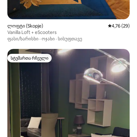
ლოფტი (Skopje)
საშუალო შეფ
4,76 (29)
Vanilla Loft + eScooters
ფასი/ხარისხი
·
ოჯახი
·
სისუფთავე
სტუმართა რჩეული
სტუმართა რჩეული