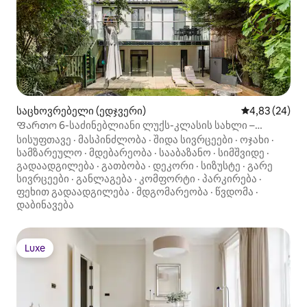
საცხოვრებელი (ედჯვერი)
საშუალო შეფა
4,83 (24)
Ფართო 6-საძინებლიანი ლუქს-კლასის სახლი –
იძინებს 12-ზემეტი
სისუფთავე
·
მასპინძლობა
·
შიდა სივრცეები
·
ოჯახი
·
სამზარეულო
·
მდებარეობა
·
სააბაზანო
·
სიმშვიდე
·
გადაადგილება
·
გათბობა
·
დეკორი
·
სიზუსტე
·
გარე
სივრცეები
·
განლაგება
·
კომფორტი
·
პარკირება
·
ფეხით გადაადგილება
·
მდგომარეობა
·
წვდომა
·
დაბინავება
Luxe
Luxe