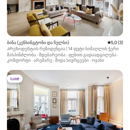
ბინა (კენსინგტონი და ჩელსი)
საშუალო შ
5,0 (3)
Პრეზიდენტის რეზიდენცია | 14 ფუტი სიმაღლის ჭერი
მასპინძლობა
·
მდებარეობა
·
ფეხით გადაადგილება
·
კომფორტი
·
არემარე
·
შიდა სივრცეები
·
ოჯახი
Luxe
Luxe