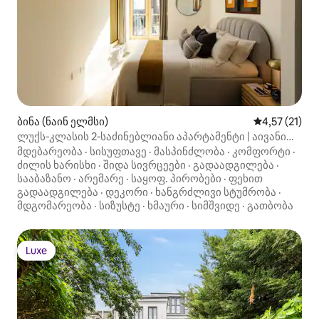
ბინა (ნაინ ელმსი)
საშუალო შეფ
4,57 (21)
ლუქს‑კლასის 2‑საძინებლიანი აპარტამენტი | აივანი
და კოვორკინგი
მდებარეობა
·
სისუფთავე
·
მასპინძლობა
·
კომფორტი
·
ძილის ხარისხი
·
შიდა სივრცეები
·
გადაადგილება
·
სააბაზანო
·
არემარე
·
საყოფ. პირობები
·
ფეხით
გადაადგილება
·
დეკორი
·
ხანგრძლივი სტუმრობა
·
მდგომარეობა
·
სიზუსტე
·
ხმაური
·
სიმშვიდე
·
გათბობა
Luxe
Luxe