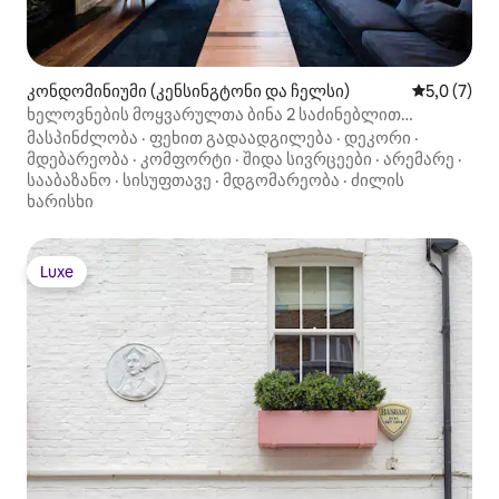
კონდომინიუმი (კენსინგტონი და ჩელსი)
საშუალო შ
5,0 (7)
ხელოვნების მოყვარულთა ბინა 2 საძინებლით
ნაიტსბრიჯში
მასპინძლობა
·
ფეხით გადაადგილება
·
დეკორი
·
მდებარეობა
·
კომფორტი
·
შიდა სივრცეები
·
არემარე
·
სააბაზანო
·
სისუფთავე
·
მდგომარეობა
·
ძილის
ხარისხი
Luxe
Luxe