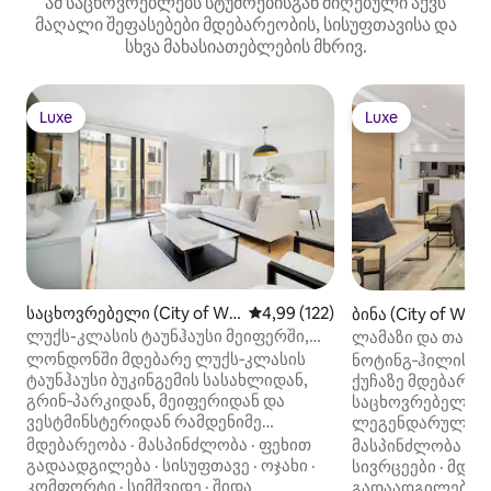
ამ საცხოვრებლებს სტუმრებისგან მიღებული აქვს
მაღალი შეფასებები მდებარეობის, სისუფთავისა და
სხვა მახასიათებლების მხრივ.
Luxe
Luxe
Luxe
Luxe
საცხოვრებელი (City of We
საშუალო შეფასებაა 5‑დან 4,9
4,99 (122)
ბინა (City of Wes
stminster)
ლუქს-კლასის ტაუნჰაუსი მეიფერში,
ლამაზი და თანა
ბუკინგემის სასახლის მახლობლად
ლონდონის საუკე
ლონდონში მდებარე ლუქს‑კლასის
ნოტინგ‑ჰილის შუ
ტაუნჰაუსი ბუკინგემის სასახლიდან,
ქუჩაზე მდებარე 
გრინ‑პარკიდან, მეიფერიდან და
საცხოვრებელი მ
ვესტმინსტერიდან რამდენიმე
ლეგენდარული Ad
ნაბიჯშია. დასასვენებლად
პირველ სართულზე
მდებარეობა
·
მასპინძლობა
·
ფეხით
მასპინძლობა
·
სი
განკუთვნილი ეს მაღალი კლასის
უსაფეხურო შესა
გადაადგილება
·
სისუფთავე
·
ოჯახი
·
სივრცეები
·
მდებ
საცხოვრებელი იდეალურია
ასევე, მთელ ბინ
კომფორტი
·
სიმშვიდე
·
შიდა
გადაადგილება
·