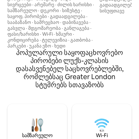
ოჯახებისთვის, ჯგუფებისა და საქმიანი
შექმნილია კომფ
სივრცეები
·
არემარე
·
ძილის ხარისხი
·
გადაადგილება
·
მოგზაურებისთვის. აქ არის სამი
სიამოვნებისთვის
სამზარეულო
·
დეკორი
·
სიზუსტე
·
სისუფთავე
ელეგანტური საძინებელი, პირადი
ლამაზ საძინებე
საყოფ. პირობები
·
გადაადგილება
·
სპორტდარბაზი, სწრაფი
აღჭურვილ სააბა
სააბაზანო
·
სამრეცხაო
·
დაბინავება
·
Wi‑Fi კავშირი და ღია გეგმარების
მისაღებ და სასა
გასვლა
·
მდგომარეობა
·
განლაგება
·
ფართო მისაღები ოთახი. მოინახულეთ
ასევე, ის იდეა
ფასი/ხარისხი
·
Wi‑Fi
·
ხმაური
·
ცნობილი ღირსშესანიშნაობები,
საოჯახო დასვენე
კონდიცირება
·
ტელევიზია
·
გათბობა
·
სამეფო პარკები, მსოფლიო დონის
საქმიანი მოგზაუ
პარკები
·
უკანა ეზო
·
ხედი
რესტორნები და პრემიუმკლასის
პოპულარული საყოფაცხოვრებო
შაბათ‑კვირის და
მაღაზიები. დატკბით დიზაინერული
მყუდრო საცხოვ
პირობები ლუქს-კლასის
ინტერიერით, თანამედროვე
რომელიც იდეალ
დასასვენებელ საცხოვრებლებში,
საყოფაცხოვრებო პირობებითა
სტუმრებისთვის, 
და განსაკუთრებული კომფორტით
სტილს, სიმარტივ
რომლებსაც Greater London
ლონდონის ცენტრში მდებარე
სტუმრობას.
სტუმრებს სთავაზობს
დასასვენებელ სახლში.
სამზარეულო
Wi-Fi