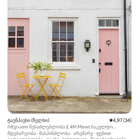
ტაუნჰაუსი (ჩელსი)
საშუალო შეფა
4,97 (34)
Იშვიათი შესაძლებლობა £ 4M Mews საკულტო
პავილიონის გზაზე
მდებარეობა
·
მასპინძლობა
·
არემარე
·
ფეხით