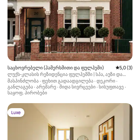
საცხოვრებელი (ჰამერსმითი და ფულჰემი)
საშუალო შ
5,0 (3)
ლუქს‑კლასის რეზიდენცია ფულჰემში | სპა, აუზი და
კინოზალი
მასპინძლობა
·
ფეხით გადაადგილება
·
დეკორი
·
განლაგება
·
არემარე
·
შიდა სივრცეები
·
სისუფთავე
·
საყოფ. პირობები
Luxe
Luxe