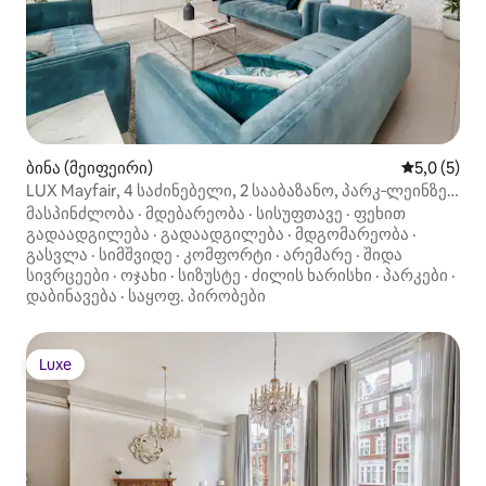
ბინა (მეიფეირი)
საშუალო შ
5,0 (5)
LUX Mayfair, 4 საძინებელი, 2 სააბაზანო, პარკ‑ლეინზე |
კონდიციონერი | 8 ადამიანისთვის
მასპინძლობა
·
მდებარეობა
·
სისუფთავე
·
ფეხით
გადაადგილება
·
გადაადგილება
·
მდგომარეობა
·
გასვლა
·
სიმშვიდე
·
კომფორტი
·
არემარე
·
შიდა
სივრცეები
·
ოჯახი
·
სიზუსტე
·
ძილის ხარისხი
·
პარკები
·
დაბინავება
·
საყოფ. პირობები
Luxe
Luxe