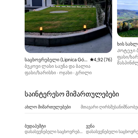
ხის სახლი
Კოტეჯი ბ
Kąty
ფასი/ხარ
საცხოვრებელი (Lipnica Gór
საშუალო შეფასებაა 5
4,92 (76)
მასპინძ
na)
ბუკოვი ლასი Საუნა და ბალია
ფასი/ხარისხი
·
ოჯახი
·
გრილი
საინტერესო მიმართულებები
ახლო მიმართულებები
მთავარი ღირსშესანიშნაობ
ბუდაპეშტი
ვენა
დასასვენებელი საცხოვრებლები