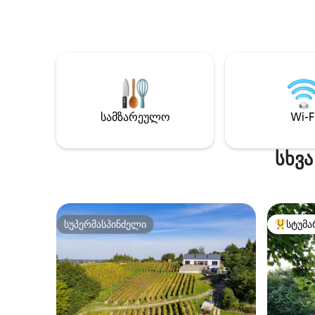
უბრალოდ
Თითოეულ საძინებელში არის
ხალხმრა
კომფორტული საწოლი ლუქს-კლასის
Მშვიდობი
თეთრეულით და იატაკიდან ჭერამდე
როგორც 
აწვდენილი ფანჯრები, რომლებიდანაც
ყველა დ
შესანიშნავი ხედი იშლება ტატრებზე.
მოგცეთ,
Wi-Fi / Mocca Master /80 მ2 ტერასა
ინტერიე
Შეგიძლიათ შემოგვიერთდეთ
ბუნებრი
გარეთ, ა
სამზარეულო
Wi-F
გამაგრი
იყოს თქვ
გორაკზე
სხვა
სუპერმასპინძელი
სტუმა
სუპერმასპინძელი
სტუმართ