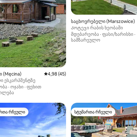
საცხოვრებელი (Marszowice)
‑დან 4,84, 75 მიმოხილვა
Კოტეჯი რაბის ხეობაში
მდებარეობა
·
ფასი/ხარისხი
·
სამზარეულო
ი (Męcina)
საშუალო შეფასებაა 5‑დან 4,98, 45 მიმოხ
4,98 (45)
ი ესკარპმენტზე
ობა
·
ოჯახი
·
ფეხით
ილება
რთა რჩეული
სტუმართა რჩეული
ა რჩეული მოწინავე ვარიანტი
სტუმართა რჩეული