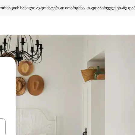
ორმაციის ნაწილი ავტომატურად ითარგმნა. 
თავდაპირველ ენაზე და
ციისთვის გამოიყენეთ კლავიშები ზემოთ/ქვემოთ მიმართული ისრებით 