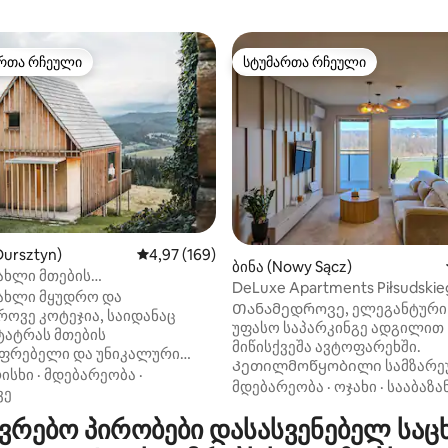
რთა რჩეული
სტუმართა რჩეული
ა რჩეული მოწინავე ვარიანტი
სტუმართა რჩეული
5‑დან 5,0, 96 მიმოხილვა
Dursztyn)
საშუალო შეფასებაა 5‑დან 4,97, 169 მიმოხ
4,97 (169)
ბინა (Nowy Sącz)
ახლი მთების
DeLuxe Apartments Piłsudskie
იფრებელი ხედით
ახლი მყუდრო და
Თანამედროვე, ელეგანტური 
ოვე კოტეჯია, საიდანაც
უფასო საპარკინგე ადგილით
ტატრას მთების
მიწისქვეშა ავტოფარეხში.
იფრებელი და უნიკალური
Კეთილმოწყობილი სამზარე
ება. Ჩვენი სახლი
ისხი
·
მდებარეობა
·
სააბაზანო უნიტაზით, საშხაპი
მდებარეობა
·
ოჯახი
·
სააბაზა
ად არის შექმნილი
ვე
სარეცხი მანქანით. Მისაღები
ის, ვინც ეძებს ველურ
რებო პირობები დასასვენებელ საც
მოსასვენებელი სივრცით,
 აქტიურ დასვენებას ან,
ტელევიზორი (Netflix, Canal+)