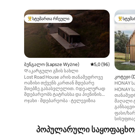
სტუმართა რჩეული
სტუმა
სტუმართა რჩეული მოწინავე ვარიანტი
სტუმართ
ბუნგალო (Łapsze Wyżne)
საშუალო შეფასებაა 
5,0 (96)
Დაკარგული გზის სახლი
კოტეჯი (
Lost Road House არის თანამედროვე
ოაზისი თქვენს კართან მდებარე
HONAY ს
მთებზე გასასვლელით. Იდეალურად
განსაცვ
HONAY ს
მდებარეობს ტატრასსა და პიენინის
თანამედრ
მთებს შორის, პოლონურ სპისზე. Ეს
ოჯახი
·
მდებარეობა
·
ტელევიზია
მაღალი 
შესანიშნავი ადგილია იმისთვის, რომ
განსაცვ
შეანელოთ, დაუკავშირდეთ ბუნებას და
ხედი იშლ
ფასი/ხარ
უყუროთ მთებს მზის ამოსვლიდან მზის
იდეალურ
სისუფთა
ჩასვლამდე. Მისაღები ოთახი
ყველასთვ
პოპულარული საყოფაცხოვ
სამზარეულოთი სრულად აღჭურვილია
ბუნებას,
და მზადაა ერთად დასარჩენად.