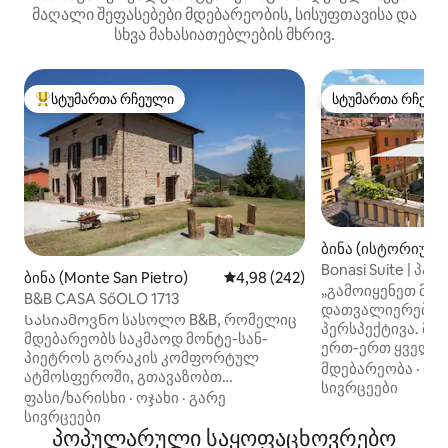
მაღალი შეფასებები მდებარეობის, სისუფთავისა და
სხვა მახასიათებლების მხრივ.
სტუმართა რჩეული
სტუმართა რჩეულ
სტუმართა რჩეული მოწინავე ვარიანტი
სტუმართა რჩეულ
ბინა (ისტორიული
Bonasi Suite | პ
ბინა (Monte San Pietro)
საშუალო შეფასებაა 5‑დან 4,9
4,98 (242)
ისტორიულ ცენტ
„გამოიყენეთ მო
B&B CASA SőOLO 1713
დათვალიერების
Სასიამოვნო სასოლო B&B, რომელიც
პერსპექტივა. მ
მდებარეობს საკმაოდ მონტე-სან-
ერთ-ერთ ყველაზ
პიეტროს გორაკის კომფორტულ
რეზიდენციაში: 
მდებარეობა
·
ფა
ატმოსფეროში, გთავაზობთ
პენტჰაუსში, რომ
სივრცეები
დაისვენოთ ქალაქგარეთ, ბოლონიის
ფასი/ხარისხი
·
ოჯახი
·
გარე
Bonasi-ზე, სტრა
ცენტრიდან 20 წუთის სავალზე, სადაც
სივრცეები
მდებარეობაზე, 5
შეგიძლიათ დაისვენოთ და
პოპულარული საყოფაცხოვრებო
ფერარის მუზეუმი