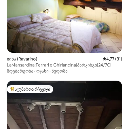
ბინა (Ravarino)
საშუალო შეფ
4,77 (31)
LaMansardina:Ferrari e Ghirlandina|პარკინგი|24/7CI
მდებარეობა
·
ოჯახი
·
წვდომა
სტუმართა რჩეული
სტუმართა რჩეული მოწინავე ვარიანტი