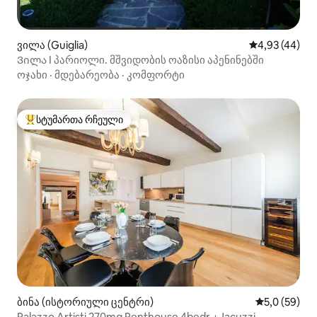
ვილა (Guiglia)
საშუალო შეფა
4,93 (44)
Ვილა I პარიოლი. მშვიდობის ოაზისი აპენინებში
ოჯახი
·
მდებარეობა
·
კომფორტი
სტუმართა რჩეული
სტუმართა რჩეული მოწინავე ვარიანტი
ბინა (ისტორიული ცენტრი)
საშუალო შე
5,0 (59)
Palazzo Artisti 270mq Penthouse 4bedr +Jacuzzi