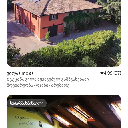
ვილა (Imola)
საშუალო შეფა
4,99 (97)
Ქვეყანა ვილა აყვავებულ გამწვანებაში
მდებარეობა
·
ოჯახი
·
არემარე
სუპერმასპინძელი
სუპერმასპინძელი