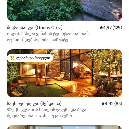
მიკროსახლი (Godoy Cruz)
საშუალო შეფა
4,97 (129)
Ბაღის სახლი ვენახის ტერიტორიასთან.
ოჯახი
·
მდებარეობა
·
სიზუსტე
სტუმართა რჩეული
სტუმართა რჩეული მოწინავე ვარიანტი
საცხოვრებელი (მენდოსა)
საშუალო შეფა
4,92 (85)
Ლუქს-კლასის სახლის ჯაკუზი და ბაღი
მდებარეობა
·
ოჯახი
·
უკანა ეზო