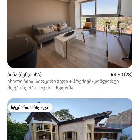
ბინა (მენდოსა)
საშუალო შეფა
4,93 (28)
ახალი ბინა. საოცარი ხედი + პრემიუმ-კომფორტი
მდებარეობა
·
ოჯახი
·
წვდომა
სტუმართა რჩეული
სტუმართა რჩეული