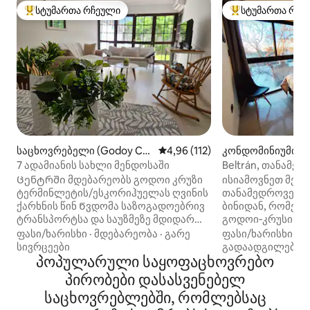
სტუმართა რჩეული
სტუმართა რჩე
სტუმართა რჩეული მოწინავე ვარიანტი
სტუმართა რჩეული
საცხოვრებელი (Godoy Cru
საშუალო შეფასებაა 5‑დან 4,9
4,96 (112)
კონდომინიუმი (G
z)
z)
7 ადამიანის სახლი მენდოსაში
Beltrán, თანამე
ბინა | ავტოფარე
Ცენტრში მდებარეობს გოდოი კრუზი
ისიამოვნეთ მენდ
ტერმინლეტის/ესკორიჰუელას ღვინის
თანამედროვე, ნ
ქარხნის წინ Წვდომა საზოგადოებრივ
ბინიდან, რომელ
ტრანსპორტსა და საუზმეზე მდიდარ
გოდოი‑კრუსის შ
ნივთებზე! Სავაჭრო ცენტრი და
თქვენს პირად აი
ფასი/ხარისხი
·
მდებარეობა
·
გარე
ფასი/ხარისხი
·
მ
სუპერმარკეტები 500 მ Აქვს: -
ექსკლუზიური ავ
სივრცეები
გადაადგილება
ავტოფარეხი 2 მანქანაზე - 2 აბაზანა-
პოპულარული საყოფაცხოვრებო
გაატარეთ უნიკა
ტუალეტი აბაზანით - 1 უნიტაზი -
სადაც გრილია და
პირობები დასასვენებელ
მისაღები სასადილო ოთახი - 2
სასადილო ადგი
საცხოვრებლებში, რომლებსაც
ერთადგილიანი ოთახი და ერთი
კაფეებიდან, პარ