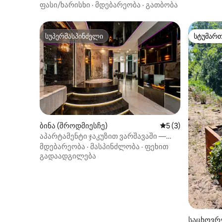
შუაგულში
ფასი/ხარისხი
·
მდებარეობა
·
გათბობა
სუპერმასპინძელი
სტუმარ
სუპერმასპინძელი
სტუმარ
ბინა (შროდმიესჩე)
საშუალო შეფასებ
5 (3)
აპარტამენტი ჯაკუზით ვარშავაში —
რომანტიკული ნეტარება
მდებარეობა
·
მასპინძლობა
·
ფეხით
გადაადგილება
საცხოვრე