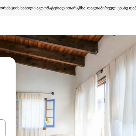
ორმაციის ნაწილი ავტომატურად ითარგმნა. 
თავდაპირველ ენაზე და
ციისთვის გამოიყენეთ კლავიშები ზემოთ/ქვემოთ მიმართული ისრებით 