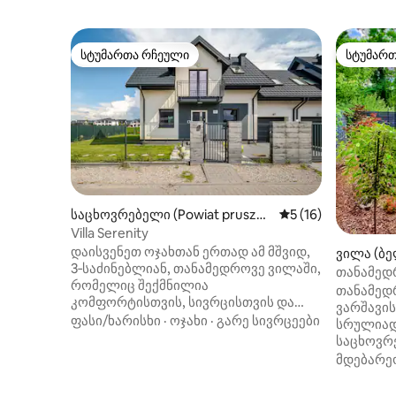
სტუმართა რჩეული
სტუმარ
სტუმართა რჩეული
სტუმარ
საცხოვრებელი (Powiat pruszko
საშუალო შეფასება
5 (16)
wski)
Villa Serenity
დაისვენეთ ოჯახთან ერთად ამ მშვიდ,
ვილა (ბე
3‑საძინებლიან, თანამედროვე ვილაში,
თანამედ
რომელიც შექმნილია
გარემონ
თანამედრ
კომფორტისთვის, სივრცისთვის და
ვარშავის
ბუნებასთან კავშირისთვის.
ფასი/ხარისხი
·
ოჯახი
·
გარე სივრცეები
სრულიად ახალ
საცხოვრებელი ქალაქიდან რამდენიმე
საცხოვრ
წუთის სავალზე მდებარეობს, თუმცა
2 საძინე
მდებარე
მშვიდ გარემოშია — კომფორტისა და
ოთახს, 
განმარტოების იდეალური
სამზარეუ