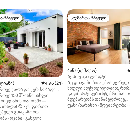
თა რჩეული
სტუმართა რჩეული
თა რჩეული
სტუმართა რჩეული
ა 5‑დან 5, 16 მიმოხილვა
ბინა (ბემოვო)
ს
Ბემოვსკი ლოფტი
Მე გთავაზობთ ატმოსფერულ 
ლიანი)
საშუალო შეფასებაა 5‑დან 4,96, 24 მიმოხ
4,96 (24)
სრული აღჭურვილობით, რო
როვე ვილა და კერძო ბაღი —
გაგიმარტივებთ სტუმრობას. Ბინა
ტებული 2025 წელს
ოვე 150 მ²-იანი სახლი
მდებარეობს თანამედროვე,
 ბიელანის რაიონში —
მონიტორინგის ქვეშ მყოფ შენ
ფასი/ხარისხი
·
მდებარეობა
·
ი! 😊 • ეს ფართო
ასევე ადაპტირებულია შშმ
ებელი გთავაზობთ
პირებისთვის , ბევრ ადგილთა
ბელს, 2 სააბაზანოს, მისაღებ
ობა
·
ოჯახი
·
გასვლა
მაღაზიასთან, კაფესთან
სრულად აღჭურვილ
,რესტორანთან ახლოს. ერთ‑
ლოს და სწრაფ Wi‑Fi კავშირს.