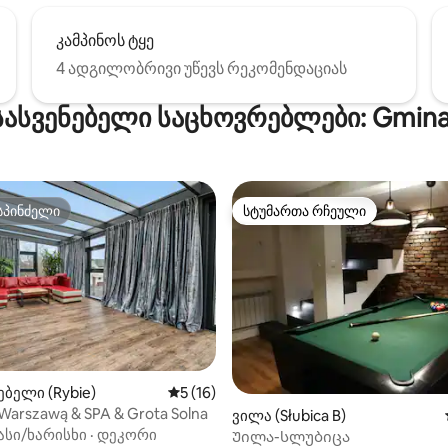
კამპინოს ტყე
4 ადგილობრივი უწევს რეკომენდაციას
სასვენებელი საცხოვრებლები: Gmina
სპინძელი
სტუმართა რჩეული
სპინძელი
სტუმართა რჩეული
ბელი (Rybie)
საშუალო შეფასებაა 5‑დან 5, 16 მიმოხ
5 (16)
 Warszawą & SPA & Grota Solna
‑დან 4,79, 34 მიმოხილვა
ვილა (Słubica B)
ასი/ხარისხი
·
დეკორი
Უილა-სლუბიცა