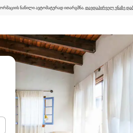
ორმაციის ნაწილი ავტომატურად ითარგმნა. 
თავდაპირველ ენაზე და
ციისთვის გამოიყენეთ კლავიშები ზემოთ/ქვემოთ მიმართული ისრებით 