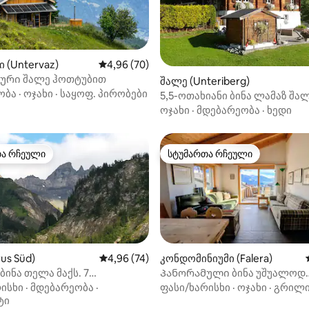
ი (Untervaz)
საშუალო შეფასებაა 5‑დან 4,96, 70 მიმოხ
4,96 (70)
ური შალე ჰოთტუბით
‑დან 4,89, 35 მიმოხილვა
შალე (Unteriberg)
ობა
·
ოჯახი
·
საყოფ. პირობები
5,5-ოთახიანი ბინა ლამაზ შა
ხედით
ოჯახი
·
მდებარეობა
·
ხედი
თა რჩეული
სტუმართა რჩეული
თა რჩეული
სტუმართა რჩეული
rus Süd)
საშუალო შეფასებაა 5‑დან 4,96, 74 მიმოხ
4,96 (74)
კონდომინიუმი (Falera)
ინა თელა მაქს. 7
Პანორამული ბინა უშუალოდ
სთვის.
სათხილამურო ლიფტის გვე
ისხი
·
მდებარეობა
·
ფასი/ხარისხი
·
ოჯახი
·
გრილ
აა 5‑დან 5, 6 მიმოხილვა
ტი