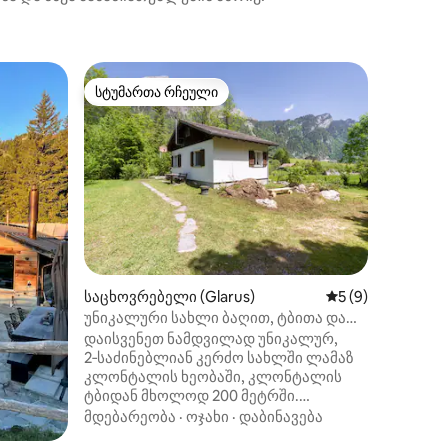
ბინა (Gla
სტუმართა რჩეული
სტუმ
არიანტი
სტუმართა რჩეული
სტუმარ
Თანამე
მდინარე
Კეთილი 
მყუდრო 
ეს კომფ
2020 წე
თავგადა
მდებარ
დასვენე
გორასთა
გაშორებ
სრიალს,
ილვა
საცხოვრებელი (Glarus)
საშუალო შეფასებ
5 (9)
ველოსიპ
გექნება
უნიკალური სახლი ბაღით, ტბითა და
გონიერი
ორი სუფთა ნაკადულით
დაისვენეთ ნამდვილად უნიკალურ,
აღჭურვი
2‑საძინებლიან კერძო სახლში ლამაზ
საიდანა
კლონტალის ხეობაში, კლონტალის
შეთავაზ
ტბიდან მხოლოდ 200 მეტრში.
უფასო ა
განთავსებულია ორ ბუნებრივ, სუფთა
მდებარეობა
·
ოჯახი
·
დაბინავება
კომფორ
წყაროს შორის, სადაც შეგიძლიათ