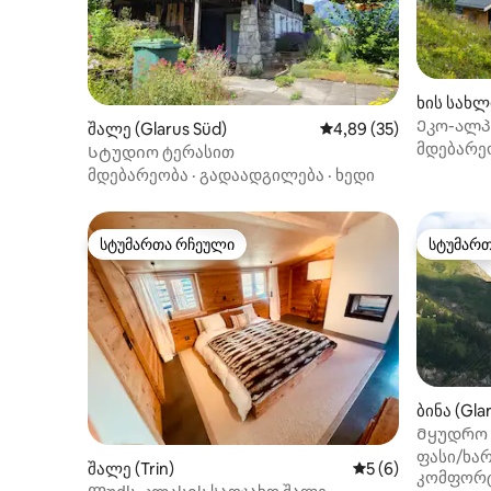
ხის სახლ
Ეკო-ალპ
შალე (Glarus Süd)
საშუალო შეფასებაა 5
4,89 (35)
მდებარე
Სტუდიო ტერასით
მდებარეობა
·
გადაადგილება
·
ხედი
სტუმართა რჩეული
სტუმარ
სტუმართა რჩეული
სტუმარ
ბინა (Gla
Მყუდრო ბ
ადამიანი
ფასი/ხარ
შალე (Trin)
საშუალო შეფასებ
5 (6)
კომფორ