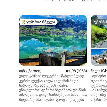
სტუმართა რჩეული
სუპერმა
სტუმართა რჩეული მოწინავე ვარიანტი
სუპერმა
ბინა (Sarnen)
საშუალო შეფასებაა 5‑დ
4,98 (1068)
შალე (Gla
ვილა „Wilen“ ლუცერნის მახლობლად|
Ალპური 
ლუქს‑კლასის განტვირთვა ტბისპირა
კერძო ლუქსი ვილა ვილენის ზედა
Შეიგრძე
ზონაში
სართულზე, სარნენის ტბაზე,
ფერმერუ
უნიკალური ალპური ხედებითა და მზის
სიყვარუ
ამოსვლით დიდი საძინებელი სახლის
თავი ის
კინოთეატრით, პანორამული მისაღები,
სახლში. 
მდებარეობა
·
ოჯახი
·
გარე სივრცეები
ოჯახი
·
მ
დიდი სამზარეულო და სააბაზანო
მეზობლებ