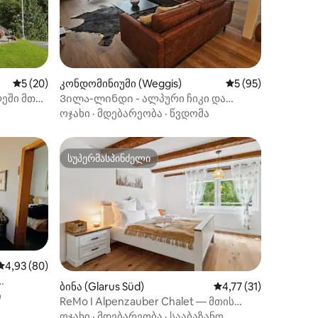
ილვა
საშუალო შეფასებაა 5‑დან 5, 20 მიმოხილვა
5 (20)
კონდომინიუმი (Weggis)
საშუალო შეფასება
5 (95)
ლეში მთის
Ვილა-ლინდი - ალპური ჩიკი და
პანორამის ხედი
ოჯახი
·
მდებარეობა
·
წვდომა
სუპერმასპინძელი
სუპერმასპინძელი
ილვა
საშუალო შეფასებაა 5‑დან 4,93, 80 მიმოხილვა
4,93 (80)
ბინა (Glarus Süd)
საშუალო შეფასებაა 
4,77 (31)
რდით
ი
ReMo I Alpenzauber Chalet — მთის
ხედით — ბრაუნვალდი
ოჯახი
·
მდებარეობა
·
სააბაზანო