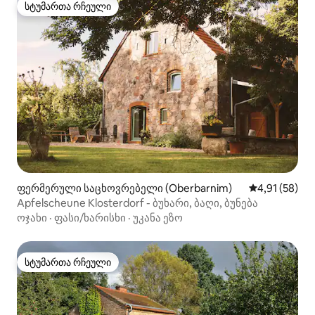
სტუმართა რჩეული
სტუმართა რჩეული
ფერმერული საცხოვრებელი (Oberbarnim)
საშუალო შეფ
4,91 (58)
Apfelscheune Klosterdorf - ბუხარი, ბაღი, ბუნება
ოჯახი
·
ფასი/ხარისხი
·
უკანა ეზო
სტუმართა რჩეული
სტუმართა რჩეული