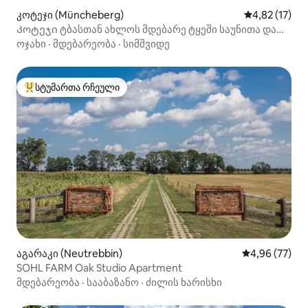
კოტეჯი (Müncheberg)
საშუალო შეფ
4,82 (17)
Კოტეჯი ტბასთან ახლოს მდებარე ტყეში საუნითა და
სიმშვიდით
ოჯახი
·
მდებარეობა
·
სიმშვიდე
სტუმართა რჩეული
სტუმართა რჩეული მოწინავე ვარიანტი
აგარაკი (Neutrebbin)
საშუალო შეფა
4,96 (77)
SOHL FARM Oak Studio Apartment
მდებარეობა
·
სააბაზანო
·
ძილის ხარისხი