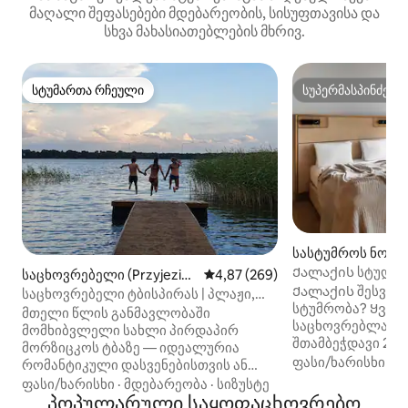
მაღალი შეფასებები მდებარეობის, სისუფთავისა და
სხვა მახასიათებლების მხრივ.
სტუმართა რჩეული
სუპერმასპინძელ
სტუმართა რჩეული
სუპერმასპინძელ
სასტუმროს ნომერ
ზბერგი)
Ქალაქის სტუდია
საცხოვრებელი (Przyjezier
საშუალო შეფასებაა 5‑დან 4,87
4,87 (269)
გალერეაში
Ქალაქის შესვენე
ze)
საცხოვრებელი ტბისპირას | პლაჟი,
სტუმრობა? Ყველ
დოკი და ნიჩბოსნი
მთელი წლის განმავლობაში
საცხოვრებლად გ
მომხიბვლელი სახლი პირდაპირ
შთამბეჭდავი 22კ
მორზიცკოს ტბაზე — იდეალურია
გონივრულად არი
ფასი/ხარისხი
·
ო
რომანტიკული დასვენებისთვის ან
რომელშიც წარმ
მეგობრებთან ერთად შაბათ-კვირის
ფასი/ხარისხი
·
მდებარეობა
·
სიზუსტე
ბუნებრივი ტექსტ
გასატარებლად გრილთან. სრულად
პოპულარული საყოფაცხოვრებო