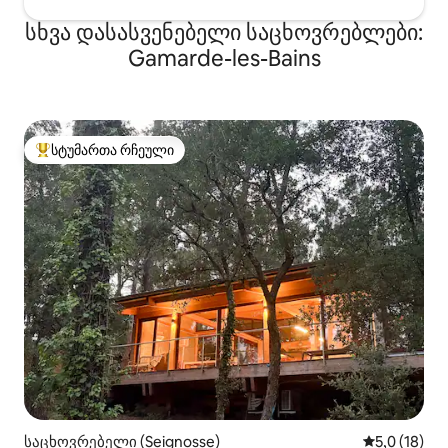
სხვა დასასვენებელი საცხოვრებლები:
Gamarde-les-Bains
სტუმართა რჩეული
სტუმართა რჩეული მოწინავე ვარიანტი
საცხოვრებელი (Seignosse)
საშუალო შე
5,0 (18)