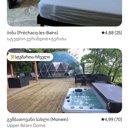
ბინა (Préchacq-les-Bains)
საშუალო შეფა
4,88 (25)
Სტუდიო ვერანდით+ტერასა
სტუმართა რჩეული
სტუმართა რჩეული მოწინავე ვარიანტი
გუმბათოვანი სახლი (Monein)
საშუალო შეფა
4,99 (70)
Upper Béarn Dome