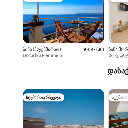
სტუმართა რჩეული
სტუმარ
ბინა (პლემმირიო)
საშუალო შეფასებაა 5
4,97 (36)
ბინა (სი
Dolce blu Plemmirio
Ელეგანტ
შუაგულშ
დასაქ
სტუმართა რჩეული
სტუმარ
სტუმართა რჩეული
სტუმარ