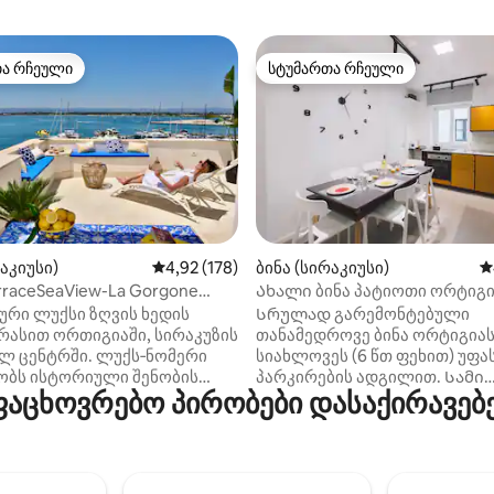
თა რჩეული
სტუმართა რჩეული
თა რჩეული
სტუმართა რჩეული
დან 4,96, 273 მიმოხილვა
რაკიუსი)
საშუალო შეფასებაა 5‑დან 4,92, 178 მიმოხ
4,92 (178)
ბინა (სირაკიუსი)
ს
erraceSeaView-La Gorgone
Ახალი ბინა პატიოთი ორტიგი
ites
გასწვრივ
ური ლუქსი ზღვის ხედის
Სრულად გარემონტებული
რასით ორთიგიაში, სირაკუზის
თანამედროვე ბინა ორტიგია
ლ ცენტრში. ლუქს‑ნომერი
სიახლოვეს (6 წთ ფეხით) უფა
ობს ისტორიული შენობის
პარკირების ადგილით. Სამი
ცხოვრებო პირობები დასაქირავებელ
ართულზე და კუნძულზე
ორადგილიანი საძინებლით, ბ
თი დარჩენილი ესპანური
შესაძლებელია 6 ადამიანის
ი აქვს. ობიექტის
განთავსება. Ყველა ნომერში 
ი გამორჩეული
კონდიციონერი და 32' ჭკვიან
თებელია განსაცვიფრებელი
ტელევიზორი, რომელიც აღჭ