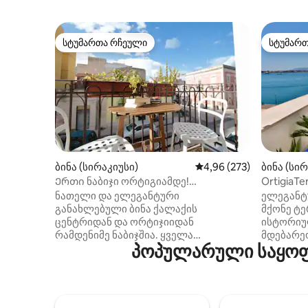
სტუმართა რჩეული
სტუმარ
სტუმართა რჩეული
სტუმარ
ბინა (სირაკიუსი)
საშუალო შეფასებაა 5‑
4,96 (273)
ბინა (სი
Ერთი ნაბიჯი ორტიგიამდე!
OrtigiaT
ველოსიპედები და აივანი
Ortigia Su
ნათელი და ელეგანტური
ელეგანტ
განახლებული ბინა ქალაქის
მქონე ტე
ცენტრიდან და ორტიჯიიდან
ისტორიუ
რამდენიმე ნაბიჯშია. ყველა
მდებარე
პოპულარული საყოფა
ღირსშესანიშნაობამდე ფეხით
მეორე ს
მარტივად მიხვალთ. მყუდრო და
ერთადერ
სასიამოვნო, იდეალური
კარიბჭის ხედ
საცხოვრებელია თქვენი სიცილიის
ნამდვილ
შვებულებისთვის! ☀️ Მზიანი აივანი
მახასია