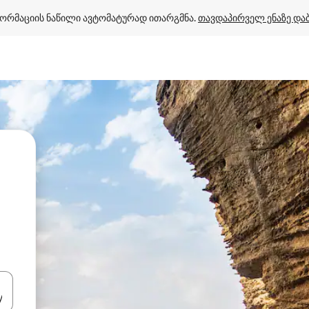
ორმაციის ნაწილი ავტომატურად ითარგმნა. 
თავდაპირველ ენაზე და
ციისთვის გამოიყენეთ კლავიშები ზემოთ/ქვემოთ მიმართული ისრებით 