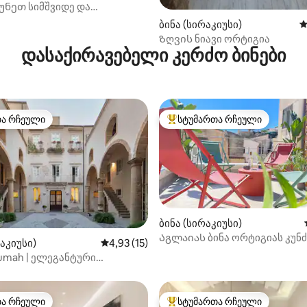
უნეთ სიმშვიდე და
დით ორტიგიაში 2
ბინა (სირაკიუსი)
ს
Ზღვის ნიავი ორტიგია
დასაქირავებელი კერძო ბინები
თა რჩეული
სტუმართა რჩეული
თა რჩეული
სტუმართა რჩეული მოწინავე ვ
ბინა (სირაკიუსი)
Აგლაიას ბინა ორტიგიას კუნ
რაკიუსი)
საშუალო შეფასებაა 5‑დან 4,93, 15 მიმოხ
4,93 (15)
‑დან 4,93, 14 მიმოხილვა
ტერასა
umah | ელეგანტური
ბელი Via Maestranza-ზე
თა რჩეული
სტუმართა რჩეული