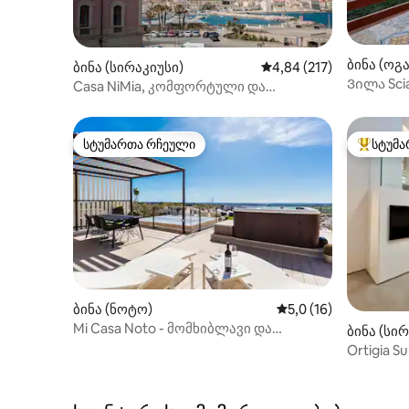
ბინა (ოგ
ბინა (სირაკიუსი)
საშუალო შეფასებაა 5‑
4,84 (217)
Ვილა Sci
Casa NiMia, კომფორტული და
თანამედროვე, ზღვის ხედით
სტუმართა რჩეული
სტუმა
სტუმართა რჩეული
სტუმართ
ბინა (ნოტო)
საშუალო შეფასებაა 
5,0 (16)
Mi Casa Noto - მომხიბლავი და
ბინა (სი
ელეგანტური სახლი ნოტოში
Ortigia Su
ჰიდრომა