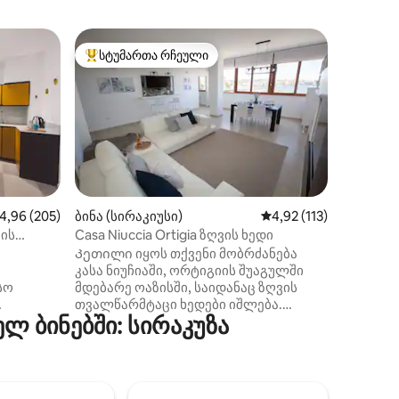
ბინა (სი
სტუმართა რჩეული
სტუმ
სტუმართა რჩეული მოწინავე ვარიანტი
სტუმარ
Კასა-დი
Სახლი, 
გარემონ
რამდენი
ტიპიური 
ბაზარია
აქვს ლა
ქუჩას გ
ჭიქა ღვ
ილვა
აშუალო შეფასებაა 5‑დან 4,96, 205 მიმოხილვა
4,96 (205)
ბინა (სირაკიუსი)
საშუალო შეფასებაა 5
4,92 (113)
დღესას
ის
Casa Niuccia Ortigia ზღვის ხედი
საშუალე
Კეთილი იყოს თქვენი მობრძანება
სახლში 
ს
კასა ნიუჩიაში, ორტიგიის შუაგულში
რომელიც
სო
მდებარე ოაზისში, საიდანაც ზღვის
სასიამო
თვალწარმტაცი ხედები იშლება.
აუცილებ
 ბინებში: სირაკუზა
ინაში
Ახლახან გარემონტდა, გთავაზობთ
ორტიგია
ნათელ და გემოვნებით მოწყობილ
ფეხით, 
არის
გარემოს. Პანორამული მისაღები
სანაპირ
ი
ოთახი და აღჭურვილი სამზარეულო
ურვილია
მაქსიმალური კომფორტის გარანტიაა.