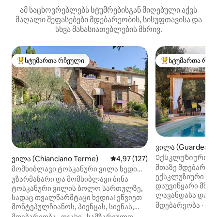
ამ საცხოვრებლებს სტუმრებისგან მიღებული აქვს
მაღალი შეფასებები მდებარეობის, სისუფთავისა და
სხვა მახასიათებლების მხრივ.
სტუმართა რჩეული
სტუმართა რჩე
სტუმართა რჩეული მოწინავე ვარიანტი
სტუმართა რჩეული
ვილა (Guardea)
Ექსკლუზიური 10 A
ვილა (Chianciano Terme)
საშუალო შეფასებაა 5‑დან 4,9
4,97 (127)
Olive Grove!
მთაზე მდებარე 
მომხიბლავი ტოსკანური ვილა ხედით
ექსკლუზიური სა
ოჯახისა და მეგობრებისთვის
უზარმაზარი და მომხიბლავი ბინა
დაუვიწყარი მზის
ტოსკანური ვილის ბოლო სართულზე,
ლავანდასა და რ
სადაც თვალწარმტაცი ხედია! ეწვიეთ
წლის განმავლობ
მდებარეობა
·
ოჯ
მონტეპულჩიანოს, პიენცას, სიენას,
კონდიციონერი, St
დაათვალიერეთ სოფლები, ვენახები
მდებარეობა
·
ოჯახი
·
სამზარეულო