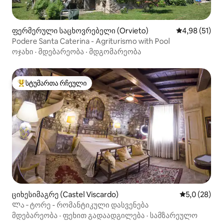
ფერმერული საცხოვრებელი (Orvieto)
საშუალო შეფ
4,98 (51)
Podere Santa Caterina - Agriturismo with Pool
ოჯახი
·
მდებარეობა
·
მდგომარეობა
სტუმართა რჩეული
სტუმართა რჩეული მოწინავე ვარიანტი
ციხესიმაგრე (Castel Viscardo)
საშუალო შე
5,0 (28)
Ლა ‑ ტორე - რომანტიკული დასვენება
მდებარეობა
·
ფეხით გადაადგილება
·
სამზარეულო