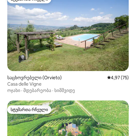
სტუმართა რჩეული
საცხოვრებელი (Orvieto)
საშუალო შეფა
4,97 (75)
Casa delle Vigne
ოჯახი
·
მდებარეობა
·
სიმშვიდე
სტუმართა რჩეული
სტუმართა რჩეული