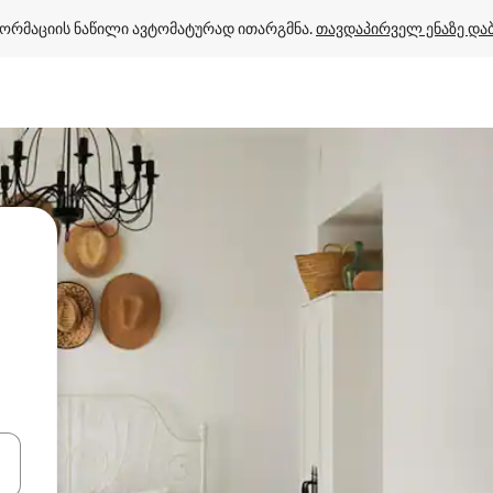
ორმაციის ნაწილი ავტომატურად ითარგმნა. 
თავდაპირველ ენაზე და
ციისთვის გამოიყენეთ კლავიშები ზემოთ/ქვემოთ მიმართული ისრებით 