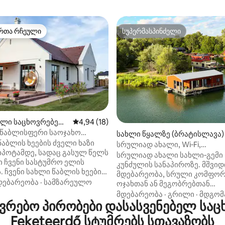
რთა რჩეული
სუპერმასპინძელი
ა რჩეული მოწინავე ვარიანტი
სუპერმასპინძელი
ლი საცხოვრებელ
საშუალო შეფასებაა 5‑დან 4,94, 18 მიმოხ
4,94 (18)
წაბლისფერი საოჯახო
დან 4,92, 108 მიმოხილვა
სახლი წყალზე (ბრატისლავა)
ო
აბლის ხეების ძველი ხაზი
სრულიად ახალი, Wi‑Fi,
იპოტამდე, სადაც გასულ წელს
კონდიციონერი, ტერასა, ფარ
სრულიად ახალი სახლი‑გემი
 ჩვენი სასტუმრო ელის
ბარბექიუ
კუნძულის სანაპიროზე. მშვიდ
ეების
მდებარეობა, სრული კომფო
ახლობლად მდებარეობს,
დებარეობა
·
სამზარეულო
ოჯახთან ან მეგობრებთან
 თერმული აბანოსთან ერთი
დასასვენებლად. ისიამოვნეთ
მდებარეობა
·
გრილი
·
მდგომ
მანძილზე, მდებარეობს
რებო პირობები დასასვენებელ საც
ბარბეკიუთი მზის ტერასაზე, ი
 მოროტვის ტბასთან,
იხვები, ივარჯიშეთ პადლბორ
Feketeerdő სტუმრებს სთავაზობს
 თავისი მდიდარი
ან დაისვენეთ მისაღებ ოთახშ