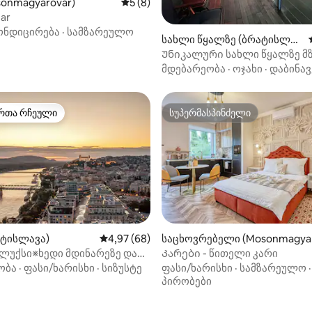
‑დან 4,91, 75 მიმოხილვა
sonmagyaróvár)
საშუალო შეფასებაა 5‑დან 5, 8 მიმოხ
5 (8)
ar
ონდიცირება
·
სამზარეულო
სახლი წყალზე (ბრატისლავ
ა)
Უნიკალური სახლი წყალზე მ
ტერასითა და კანოეთი
მდებარეობა
·
ოჯახი
·
დაბინავ
რთა რჩეული
სუპერმასპინძელი
ა რჩეული მოწინავე ვარიანტი
სუპერმასპინძელი
ატისლავა)
საშუალო შეფასებაა 5‑დან 4,97, 68 მიმოხ
4,97 (68)
საცხოვრებელი (Mosonmagya
‑დან 4,97, 30 მიმოხილვა
vár)
-ლუქსი※ხედი მდინარეზე და
Კარები - წითელი კარი
ლაქზე※უფასო პარკინგი
ობა
·
ფასი/ხარისხი
·
სიზუსტე
ფასი/ხარისხი
·
სამზარეულო
პირობები