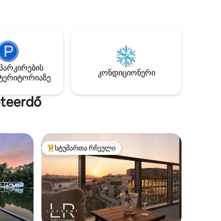
საკმარისი მანძილით არიან. Ჩვენი
რეულო
აგარაკი არ არის პირდაპირ
არეცხი
წყლისპირას, მაგრამ გზის
ი უფასო
მოპირდაპირედ უკვე დუნავის
ორი
რეგულირებული არხი გადის.
ube...) -
ადგილობრივი ტურისტული
გადასახადი იხდება ცალკე, მისი
პარკირების
რი -
კონდიციონერი
ოდენობაა 300 ფორინტი/ადამიანზე/
ტერიტორიაზე
ბი,
ღამეში.
ბი...
teerdő
სტუმართა რჩეული
სტუმართა რჩეული მოწინავე ვარიანტი