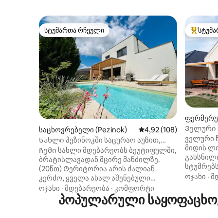
სტუმართა რჩეული
სტუმა
სტუმართა რჩეული
სტუმართ
ფერმერუ
ი (Lipót)
Ველური 
საცხოვრებელი (Pezinok)
საშუალო შეფასებაა 5‑
4,92 (108)
სასტუმრ
ველური წ
Სახლი პეზინოკში საცურაო აუზით,
მიდის ლ
ბრატისლავა
Ჩემი სახლი მდებარეობს ბეუტიფულში,
გახსნილი
ბრატისლავადან მცირე მანძილზე.
სტუმრებს. ჩვენი სახლი წაბლის ხ
(20წთ) Ტერიტორია არის ძალიან
ხაზის მ
ოჯახი
·
მ
კერძო, ყველა ახალ აშენებული
ლიპოტის
სახლით, ძალიან ახლოს არის
ოჯახი
·
მდებარეობა
·
კომფორტი
ნაბიჯის 
ვენახებთან და ტყესთან ახლოს. Ის
პოპულარული საყოფაცხოვ
მდინარე
განკუთვნილია 6 ადამიანისთვის.
რომელიც
Დაბლა არის ერთი დიდი ღია მისაღები