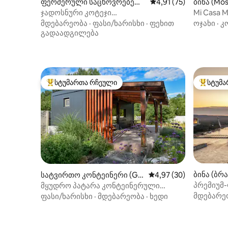
ფერმერული საცხოვრებელ
საშუალო შეფასებაა 5
4,91 (75)
ბინა (Mo
ი (Veľké Blahovo)
ჯადოსნური კოტეჯი
Mi Casa M
დუნაისკა‑სტრედასთან
მდებარეობა
·
ფასი/ხარისხი
·
ფეხით
ოჯახი
·
კ
გადაადგილება
სტუმართა რჩეული
სტუმა
სტუმართა რჩეული მოწინავე ვარიანტი
სტუმართ
ბინა (ბრ
სატვირთო კონტეინერი (Ga
საშუალო შეფასებაა 5
4,97 (30)
bčíkovo)
პრემიუმ
მყუდრო პატარა კონტეინერული
ძველ ქა
სახლი დუნაის სანაპიროზე
მდებარე
ფასი/ხარისხი
·
მდებარეობა
·
ხედი