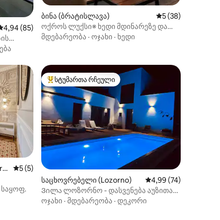
ილვა
ბინა (ბრატისლავა)
საშუალო შეფასება
5 (38)
ოქროს ლუქსი※ ხედი მდინარეზე და
საშუალო შეფასებაა 5‑დან 4,94, 85 მიმოხილვა
4,94 (85)
ძველ ქალაქზე※უფასო
მდებარეობა
·
ოჯახი
·
ხედი
ზის
საპარკინგე ადგილი
ება
სტუმართა რჩეული
სტუმართა რჩეული მოწინავე ვარიანტი
ილვა
ró
საშუალო შეფასებაა 5‑დან 5, 5 მიმოხილვა
5 (5)
საცხოვრებელი (Lozorno)
საშუალო შეფასებაა 5
4,99 (74)
·
საყოფ.
Ვილა ლოზორნო - დასვენება აუზითა
და ჯაკუზით
ოჯახი
·
მდებარეობა
·
დეკორი