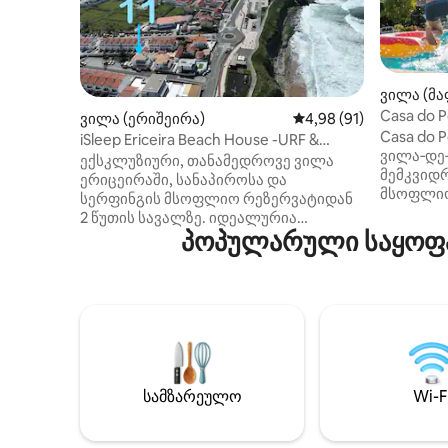
ვილა (მა
Casa do 
ვილა (ერიშეირა)
საშუალო შეფასებაა 5
4,98 (91)
Casa do 
iSleep Ericeira Beach House -URF &
ვილა‑დე‑
BEACőRONT-
ექსკლუზიური, თანამედროვე ვილა
მემკვიდრ
ერიცეირაში, სანაპიროსა და
მსოფლიო
სერფინგის მსოფლიო რეზერვატიდან
ფანტასტ
2 წუთის სავალზე. იდეალურია
რაღაც 10 
პოპულარული საყოფა
ოჯახებისთვის, სერფერებისთვის,
დაგხვდებ
ციფრული მომთაბარეებისა და
ბაღი ლამ
ჯგუფებისთვის — მანქანა არ არის
ბარბექიუ
საჭირო! სახლს აქვს 2 სართული, გარე
გრილზე 
ბარბექიუ, სასადილო და გასარუჯი
ყველა ო
ადგილი. საფეხმავლო მანძილზეა
საწოლებ
სერფინგის სკოლები, სკეიტპარკი,
ადგილი გონივრულად გააკეთეთ
სათამაშო მოედანი, სუპერმარკეტი,
არჩევანი
რესტორნები და ბარები.
სამზარეულო
Wi-F
ოჯახთან
ბავშვებისთვის შესაფერისი. „Airbnb‑ს
გასატარ
მეშვეობით დაჯავშნილი
კონფიდ
საცხოვრებლიდან საუკეთესო