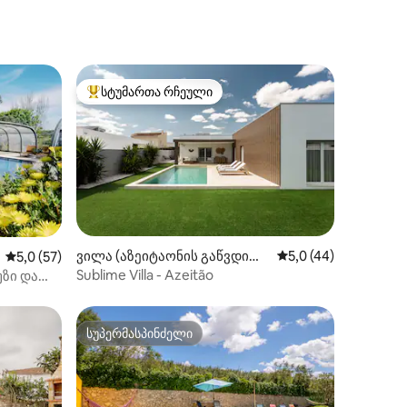
შინაგანი ცხოვრება“ გადასაღებად
სტუმართა რჩეული
არიანტი
სტუმართა რჩეული მოწინავე ვარიანტი
ილვა
ვილა (აზეიტაონის გაწვდილ
საშუალო შეფასებაა
5,0 (44)
საშუალო შეფასებაა 5‑დან 5,0, 57 მიმოხილვა
5,0 (57)
ი (სან ლაურენსო და სან სიმა
Sublime Villa - Azeitão
უზი და
ო))
სუპერმასპინძელი
სუპერმასპინძელი