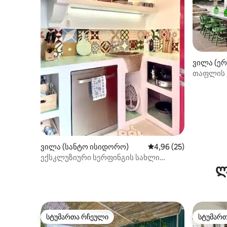
ვილა (ერ
თაფლის
ვილა (სანტო ისიდორო)
საშუალო შეფასებაა 5
4,96 (25)
ექსკლუზიური სერფინგის სახლი
ლ
Ericeira
სტუმართა რჩეული
სტუმარ
სტუმართა რჩეული
სტუმარ