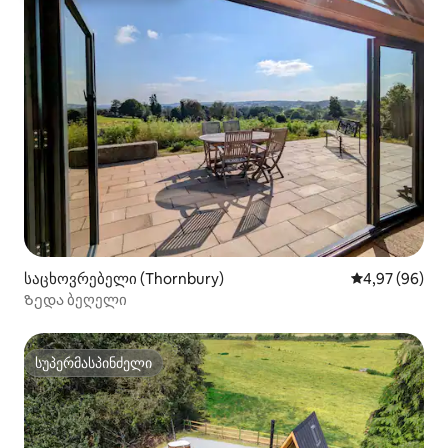
საცხოვრებელი (Thornbury)
საშუალო შეფა
4,97 (96)
Ზედა ბეღელი
სუპერმასპინძელი
სუპერმასპინძელი