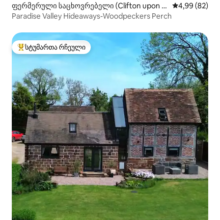
ფერმერული საცხოვრებელი (Clifton upon T
საშუალო შეფა
4,99 (82)
eme)
Paradise Valley Hideaways-Woodpeckers Perch
სტუმართა რჩეული
სტუმართა რჩეული მოწინავე ვარიანტი