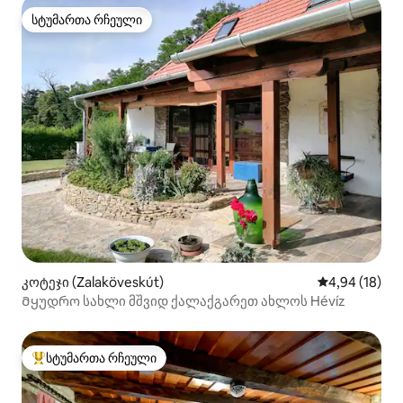
სტუმართა რჩეული
სტუმართა რჩეული
კოტეჯი (Zalaköveskút)
საშუალო შეფ
4,94 (18)
Მყუდრო სახლი მშვიდ ქალაქგარეთ ახლოს Hévíz
სტუმართა რჩეული
სტუმართა რჩეული მოწინავე ვარიანტი