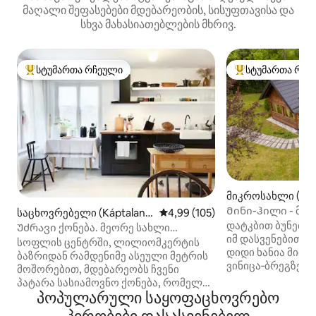
მაღალი შეფასებები მდებარეობის, სისუფთავისა და
სხვა მახასიათებლების მხრივ.
სტუმართა რჩეული
სტუმართა რჩე
სტუმართა რჩეული მოწინავე ვარიანტი
სტუმართა რჩეული
მიკროსახლი (Vini
Მინი-ჰილი - მი
საცხოვრებელი (Káptalant
საშუალო შეფასებაა 5‑დან 4,9
4,99 (105)
ადამიანისთვის
დატკბით ბუნების
óti)
Უძრავი ქონება. მეორე სახლი
იმ დასვენებით, 
სოფლის შუაგულში და ტყეში
სოფლის ცენტრში, ლილიომკერტის
დიდი ხანია მიის
ბაზრიდან რამდენიმე ასეული მეტრის
ვინიცა‑ბრეგზე,
მოშორებით, მდებარეობს ჩვენი
მოშორებით, მდე
პატარა სასიამოვნო ქონება, რომელიც
მინი‑ჰილი — გა
პოპულარული საყოფაცხოვრებო
ტყითა და ნაკადულითაა
ადგილი, რომელი
შემოსაზღვრული. დაბლა დიდი