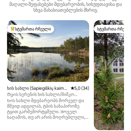
მაღალი შეფასებები მდებარეობის, სისუფთავისა და
სხვა მახასიათებლების მხრივ.
სტუმართა რჩეული
სტუმართა რჩეულ
სტუმართა რჩეული მოწინავე ვარიანტი
სტუმართა რჩეულ
ხის სახლი (Sapiegiškių kaima
საშუალო შეფასებაა 5‑დან 5
5,0 (34)
s, Kučiūnų sen., Lazdijų rajona
Ტყის სერენის ხის სახლი/მიშკო
s)
რამუმა
Ხის სახლი მდებარეობს შორეულ და
მშვიდ ადგილას, ტბის სანაპიროზე
ტყით გარშემორტყმული. Ყოველ
საღამოს, თუ არ არის მოღრუბლული,
შეგიძლიათ დატკბეთ საოცარი
რომანტიკული მზის ჩასვლით. Ჩემი