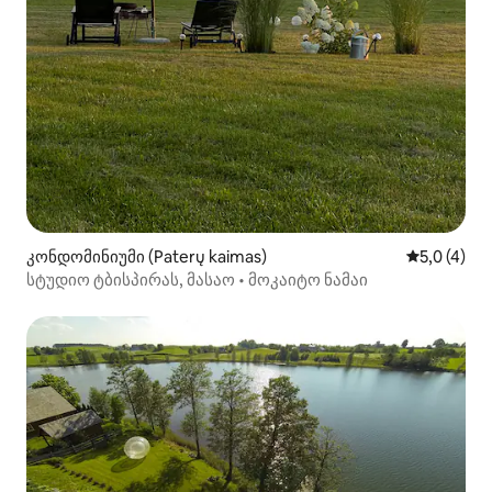
კონდომინიუმი (Paterų kaimas)
საშუალო შ
5,0 (4)
სტუდიო ტბისპირას, მასაო • მოკაიტო ნამაი