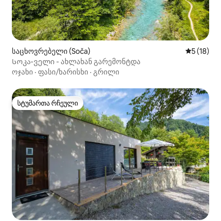
საცხოვრებელი (Soča)
საშუალო შ
5 (18)
Სოკა-ველი - ახლახან გარემონტდა
ოჯახი
·
ფასი/ხარისხი
·
გრილი
სტუმართა რჩეული
სტუმართა რჩეული