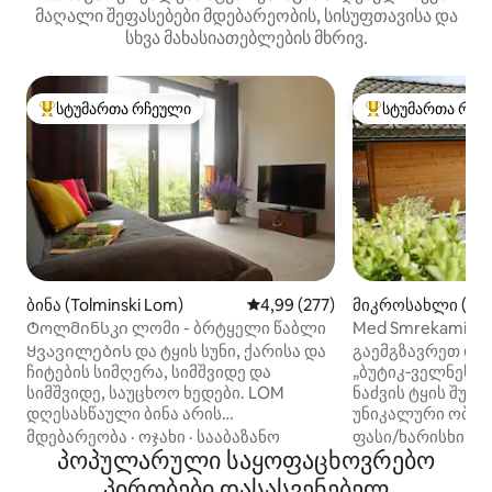
მაღალი შეფასებები მდებარეობის, სისუფთავისა და
სხვა მახასიათებლების მხრივ.
სტუმართა რჩეული
სტუმართა რჩე
სტუმართა რჩეული მოწინავე ვარიანტი
სტუმართა რჩეული
ბინა (Tolminski Lom)
საშუალო შეფასებაა 5‑დან 4,9
4,99 (277)
მიკროსახლი (Cerk
orenjskem)
Ტოლმინსკი ლომი - ბრტყელი წაბლი
Med Smrekami | 
სპა‑განტვირთვა
Ყვავილების და ტყის სუნი, ქარისა და
გაემგზავრეთ და
ჩიტების სიმღერა, სიმშვიდე და
„ბუტიკ‑ველნეს“ 
სიმშვიდე, საუცხოო ხედები. LOM
ნაძვის ტყის შუაგ
დღესასწაული ბინა არის
უნიკალური ობიე
სრულყოფილი არჩევანი მათთვის,
კონფიდენციალუ
მდებარეობა
·
ოჯახი
·
სააბაზანო
ფასი/ხარისხი
·
ო
ვინც ეძებს გარკვეული
პოპულარული საყოფაცხოვრებო
ორ ცალკე ზონაშ
დასასვენებლად დრო off ან აქტიური
კოტეჯში, რომელ
პირობები დასასვენებელ