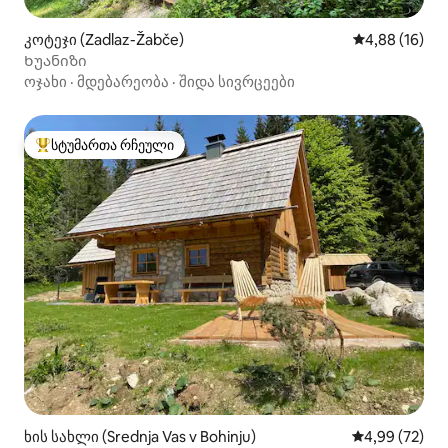
კოტეჯი (Zadlaz-Žabče)
საშუალო შეფ
4,88 (16)
Ხუანიზი
ოჯახი
·
მდებარეობა
·
შიდა სივრცეები
სტუმართა რჩეული
სტუმართა რჩეული მოწინავე ვარიანტი
ხის სახლი (Srednja Vas v Bohinju)
საშუალო შეფა
4,99 (72)