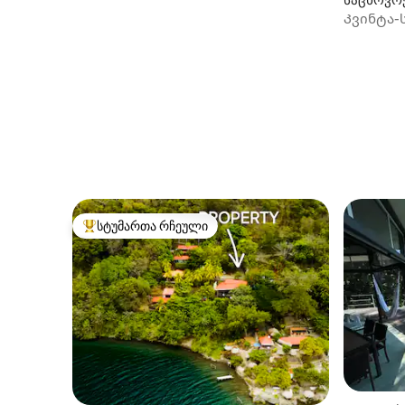
Კვინტა-ს
სახლი (გ
სტუმართა რჩეული
სტუმართა რჩეული მოწინავე ვარიანტი