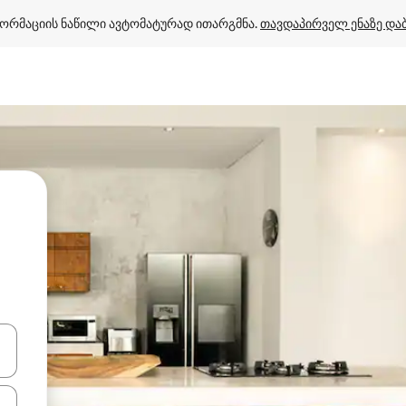
ორმაციის ნაწილი ავტომატურად ითარგმნა. 
თავდაპირველ ენაზე და
ციისთვის გამოიყენეთ კლავიშები ზემოთ/ქვემოთ მიმართული ისრებით 