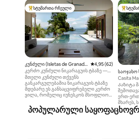
სტუმართა რჩეული
სტუმა
სტუმართა რჩეული მოწინავე ვარიანტი
სტუმართ
კუნძული (Isletas de Granad
საშუალო შეფასებაა 5
4,95 (62)
a)
კერძო კუნძული ნიკარაგუის ტბაზე —
საოჯახო 
მხოლოდ თქვენთვის
მთელი კუნძული თქვენს
e Apoyo)
Casita M
განკარგულებაშია ნიკარაგუის ტბაზე
ხის სახლ
Კაზიტა მ
მდებარე ეს განსაცვიფრებელი კერძო
შემოთავ
ვილა, რომელიც იუნესკოს მსოფლიო
ერთ-ერთი
მემკვიდრეობის სიაში შეტანილი
მხარეს, 
ქალაქიდან, გრანადიდან, ნავით სულ
პოპულარული საყოფაცხოვრებ
ხედი იშლ
რაღაც 10 წუთის სავალზეა, მხოლოდ
საწოლიდან! საცხო
თქვენთვის იქნება განკუთვნილი.
გთავაზო
სრულიად განმარტოებული და
წყალი დ
ტროპიკული სილამაზით
ყველაფე
გარშემორტყმული ეს ლუქს‑კლასის
ჯუნგლებშ