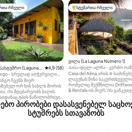
რთა რჩეული
სტუმართა რჩეული
ა რჩეული მოწინავე ვარიანტი
სტუმართა რჩეული მოწინავე ვ
‑დან 4,95, 62 მიმოხილვა
ვილა (La Laguna Número 1)
Კასა-დელ-ალმა - კერძო ოაზ
სასტუმრო (Laguna d
საშუალო შეფასებაა 5‑დან 4,9, 58 მიმოხ
4,9 (58)
ლაგუნა-დე-აპოიოზე
Casa del Alma არის 4-საძინე
ango - სრულად აღჭურვილი
ლაგუნას წინა საკურთხეველი
ი ლაგუნაში
ანგო ჩვენს მიერ
რომელიც შექმნილია Driftwo
აზებულ ორ ხის სახლს შორის
& Rentals-ის მიერ. Ის განკუ
ა. Ის მდებარეობს ბაღის
სულის სიღრმისეული დასვენე
საიდანაც ტბის ნაწილობრივი
ხელახლა კავშირისთვის. ის
ო პირობები დასასვენებელ საცხოვ
ება პირდაპირ თქვენი
გთავაზობთ ღია ცის ქვეშ ცხო
ვრებელს
სტუმრებს სთავაზობს
უკიდეგანო აუზს, იოგას ტერას
ბთ კონდიციონერით. ცხელი
პლაჟის ფრენბურთის მოედან
ა სმარტ‑ტელევიზორი…
და ლაგუნა-დე-აპოიოს პანო
რი, რაც გჭირდებათ, რომ
ხედებს. Ბუნებაში დაფუძნებ
ი, ქალაქის ხმაურისგან