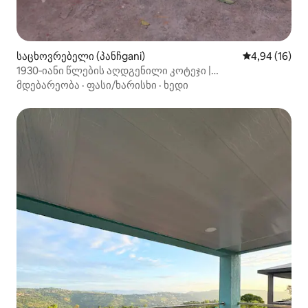
საცხოვრებელი (პანჩgani)
საშუალო შეფ
4,94 (16)
1930‑იანი წლების აღდგენილი კოტეჯი |
თვალწარმტაცი ხედები | პანჩგანი
მდებარეობა
·
ფასი/ხარისხი
·
ხედი