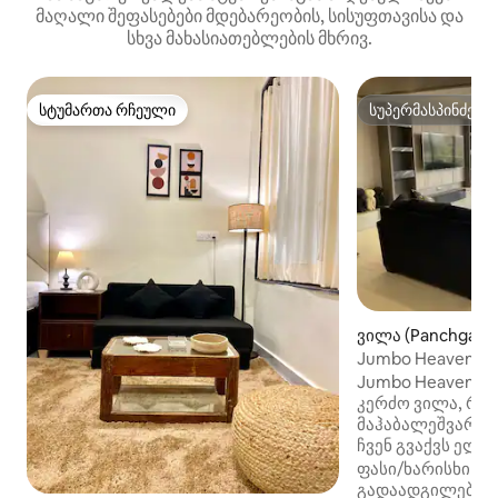
მაღალი შეფასებები მდებარეობის, სისუფთავისა და
სხვა მახასიათებლების მხრივ.
სტუმართა რჩეული
სუპერმასპინძელ
სტუმართა რჩეული
სუპერმასპინძელ
ვილა (Panchgani)
Jumbo Heavens 
ჯაკუზითა და აუზ
Jumbo Heaven ა
კერძო ვილა, რო
მაჰაბალეშვარში
ჩვენ გვაქვს ელე
საძინებლიანი ს
ფასი/ხარისხი
·
მ
აღჭურვილია სმ
გადაადგილება