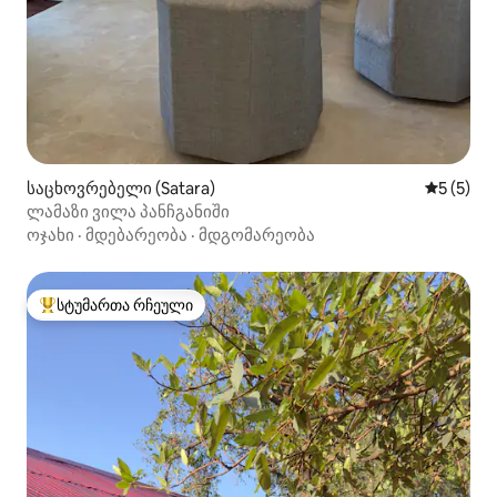
საცხოვრებელი (Satara)
საშუალო 
5 (5)
ლამაზი ვილა პანჩგანიში
ოჯახი
·
მდებარეობა
·
მდგომარეობა
სტუმართა რჩეული
სტუმართა რჩეული მოწინავე ვარიანტი