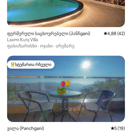
ფერმერული საცხოვრებელი (პანჩgani)
საშუალო შეფა
4,88 (42)
Laxmi Kunj Villa
ფასი/ხარისხი
·
ოჯახი
·
არემარე
სტუმართა რჩეული
სტუმართა რჩეული მოწინავე ვარიანტი
ვილა (Panchgani)
საშუალო შ
5 (19)