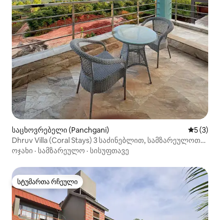
საცხოვრებელი (Panchgani)
საშუალო 
5 (3)
Dhruv Villa (Coral Stays) 3 საძინებლით, სამზარეულოთი
და მისაღებით
ოჯახი
·
სამზარეულო
·
სისუფთავე
სტუმართა რჩეული
სტუმართა რჩეული