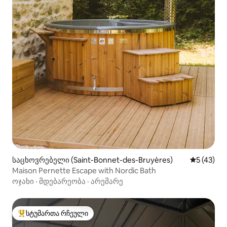
საცხოვრებელი (Saint-Bonnet-des-Bruyères)
საშუალო შ
5 (43)
Maison Pernette Escape with Nordic Bath
ოჯახი
·
მდებარეობა
·
არემარე
სტუმართა რჩეული
სტუმართა რჩეული მოწინავე ვარიანტი