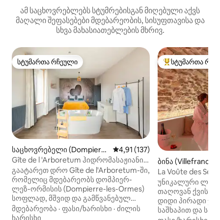
ამ საცხოვრებლებს სტუმრებისგან მიღებული აქვს
მაღალი შეფასებები მდებარეობის, სისუფთავისა და
სხვა მახასიათებლების მხრივ.
სტუმართა რჩეული
სტუმართა რჩე
სტუმართა რჩეული
სტუმართა რჩეული
საცხოვრებელი (Dompierre
საშუალო შეფასებაა 5‑დან 4,9
4,91 (137)
-les-Ormes)
Gîte de l 'Arboretum ჰიდრომასაჟიანი
ბინა (Villefranch
აუზითა და საუნით
გაატარეთ დრო Gîte de l'Arboretum-ში,
La Voûte des Sens
რომელიც მდებარეობს დომპიერ-
საიდუმლო ოთახ
უნიკალური ლუქ
ლეზ-ორმისის (Dompierre-les-Ormes)
თაღოვან ქვის მარნში. ის
სოფლად, მშვიდ და გამწვანებულ
დიდი პირადი ჯა
გარემოში, დიდებული
მდებარეობა
·
ფასი/ხარისხი
·
ძილის
საშხაპით და სა
დენდრაპარკიდან 🌲 რამდენიმე
ხარისხი
რომელიც განკუ