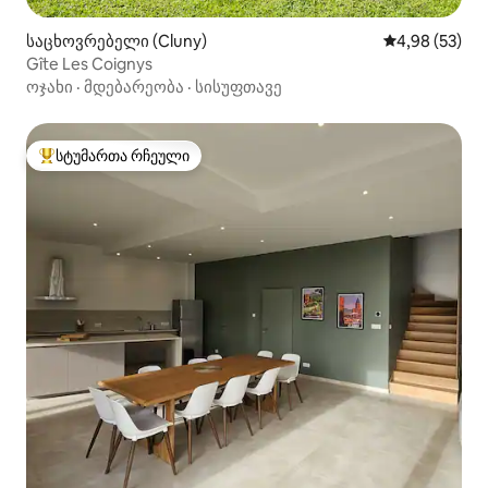
საცხოვრებელი (Cluny)
საშუალო შეფა
4,98 (53)
Gîte Les Coignys
ოჯახი
·
მდებარეობა
·
სისუფთავე
სტუმართა რჩეული
სტუმართა რჩეული მოწინავე ვარიანტი