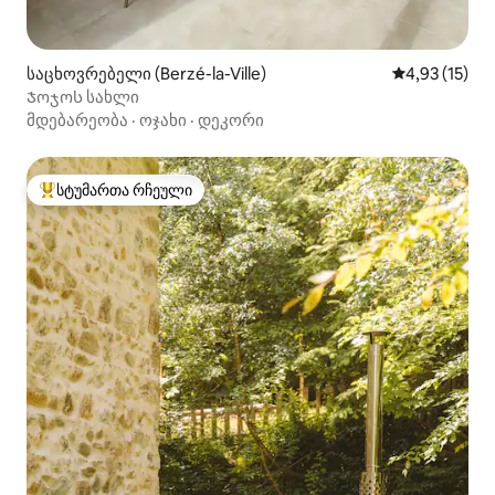
საცხოვრებელი (Berzé-la-Ville)
საშუალო შეფ
4,93 (15)
Ჯოჯოს სახლი
მდებარეობა
·
ოჯახი
·
დეკორი
სტუმართა რჩეული
სტუმართა რჩეული მოწინავე ვარიანტი