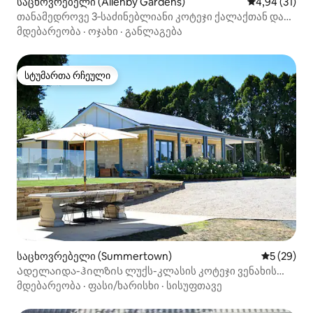
საცხოვრებელი (Allenby Gardens)
საშუალო შეფ
4,94 (31)
თანამედროვე 3‑საძინებლიანი კოტეჯი ქალაქთან და
პლაჟთან ახლოს
მდებარეობა
·
ოჯახი
·
განლაგება
სტუმართა რჩეული
სტუმართა რჩეული
საცხოვრებელი (Summertown)
საშუალო შ
5 (29)
Ადელაიდა-ჰილზის ლუქს-კლასის კოტეჯი ვენახის
ხედებით
მდებარეობა
·
ფასი/ხარისხი
·
სისუფთავე