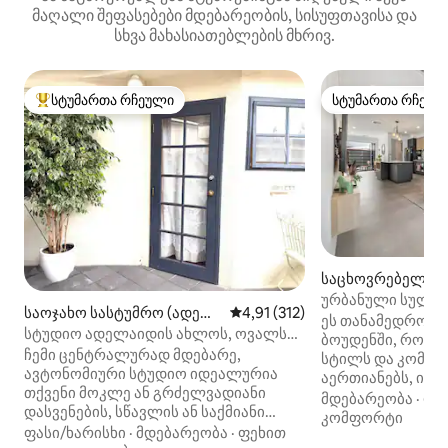
მაღალი შეფასებები მდებარეობის, სისუფთავისა და
სხვა მახასიათებლების მხრივ.
სტუმართა რჩეული
სტუმართა რჩეულ
სტუმართა რჩეული მოწინავე ვარიანტი
სტუმართა რჩეულ
საცხოვრებელი (
ურბანული სული 
საოჯახო სასტუმრო (ადელ
საშუალო შეფასებაა 5‑დან 4,9
4,91 (312)
პარკლენდი, შიდ
ეს თანამედროვე
აიდა)
სტუდიო ადელაიდის ახლოს, ოვალსა
ბოუდენში, რომე
და უნიში, უფასო CBD ავტობუსით
ჩემი ცენტრალურად მდებარე,
სტილს და კომფ
ავტონომიური სტუდიო იდეალურია
აერთიანებს, იდ
თქვენი მოკლე ან გრძელვადიანი
დასვენებისთვის,
მდებარეობა
·
ფა
დასვენების, სწავლის ან საქმიანი
სტუმრობისთვის ა
კომფორტი
მოგზაურობისთვის. ჩრდილოეთ
ფასი/ხარისხი
·
მდებარეობა
·
ფეხით
გასატარებლად. 