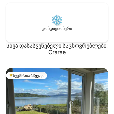
ოთხკაციან ადგილზე.
Განსაცვიფრებელი ხედები აღწევენ
Mull- ის ხმის გასწვრივ Tobermory-
ისკენ Mull- ისკენ და ზღვისკენ
Ardnamurchan Point- ისკენ.
კონდიციონერი
სხვა დასასვენებელი საცხოვრებლები:
Crarae
სტუმართა რჩეული
სტუმართა რჩეული მოწინავე ვარიანტი