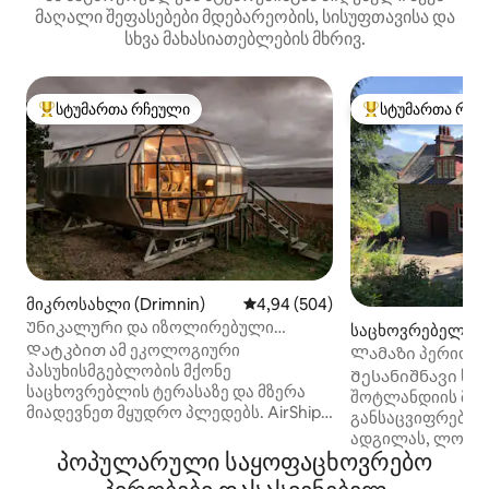
მაღალი შეფასებები მდებარეობის, სისუფთავისა და
სხვა მახასიათებლების მხრივ.
სტუმართა რჩეული
სტუმართა რჩე
სტუმართა რჩეული მოწინავე ვარიანტი
სტუმართა რჩეული
მიკროსახლი (Drimnin)
საშუალო შეფასებაა 5‑დან 4,94
4,94 (504)
Უნიკალური და იზოლირებული
საცხოვრებელი (Sai
საჰაერო ხომალდი და თვალწარმტაცი
Დატკბით ამ ეკოლოგიური
s)
Ლამაზი პერიოდი
მთების ხედები
პასუხისმგებლობის მქონე
შესანიშნავი ხედ
Შესანიშნავი სა
საცხოვრებლის ტერასაზე და მზერა
შოტლანდიის მთი
მიადევნეთ მყუდრო პლედებს. AirShip 2
განსაცვიფრებლ
არის როდერიკ ჯეიმსის მიერ
ადგილას, ლოხ-შენზე. Იდ
დაპროექტებული საკულტო,
პოპულარული საყოფაცხოვრებო
ხანგრძლივი დასვ
იზოლირებული საცხოვრებელი,
მცირე შესვენები