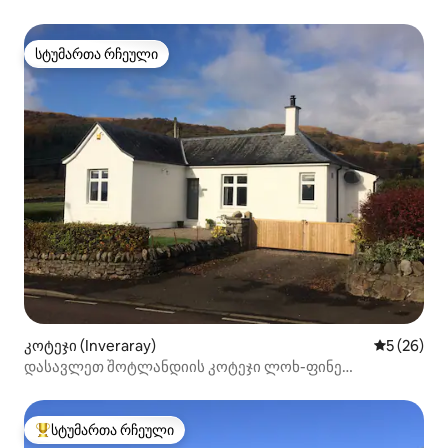
სტუმართა რჩეული
სტუმართა რჩეული
კოტეჯი (Inveraray)
საშუალო შ
5 (26)
დასავლეთ შოტლანდიის კოტეჯი ლოხ-ფინე
ინვერარაი არგაილი
სტუმართა რჩეული
სტუმართა რჩეული მოწინავე ვარიანტი