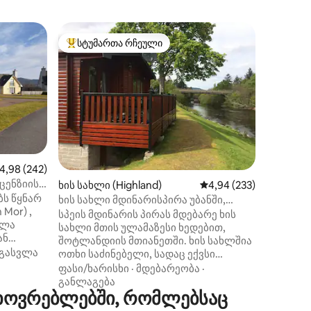
მიკროსა
სტუმართა რჩეული
სტუმარ
არიანტი
სტუმართა რჩეული მოწინავე ვარიანტი
სტუმარ
სნოუბორ
Კაირნგ
მდებარე
ეროვნულ
ხის სახ
საცხოვრ
ფასი/ხა
კაირნგორმ
სახლში
ორი ად
ილვა
აშუალო შეფასებაა 5‑დან 4,98, 242 მიმოხილვა
4,98 (242)
მოთავსე
იცენზიის
ხის სახლი (Highland)
საშუალო შეფასებაა 5‑
4,94 (233)
გეგმარებითი საცხოვრე
ს წყნარ
მინი-სა
ხის სახლი მდინარისპირა უბანში,
Mor) ,
ელექტრო
მთების განსაცვიფრებელი ხედით.
სპეის მდინარის პირას მდებარე ხის
ელა
წერტილი. Ჟურნალის სანთურა
6 ადგილი
სახლი მთის ულამაზესი ხედებით,
ან
ძალიან 
შოტლანდიის მთიანეთში. ხის სახლშია
Ხის სახ
გასვლა
ოთხი საძინებელი, სადაც ექვსი
ლი ბაღი
მფლობე
სტუმარი იტევა. თეთრეული და
ფასი/ხარისხი
·
მდებარეობა
·
minea.
ხის სახ
პირსახოცები მოწოდებულია. აქ არის
განლაგება
ხოვრებლებში, რომლებსაც
ღია გეგმარების, სრულად აღჭურვილი
ალის
სამზარეულო, მისაღები და სასადილო