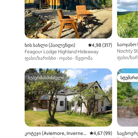
საოჯახო 
ხის სახლი (ჰაილენდი)
საშუალო შეფასებაა 5‑
4,98 (317)
eenshire)
Nochty St
Feagour Lodge Highland Hideaway
National 
ფასი/ხარ
ფასი/ხარისხი
·
ოჯახი
·
წვდომა
სუპერმასპინძელი
სტუმარ
სუპერმასპინძელი
სტუმარ
კოტეჯი (Aviemore, Invernes
საშუალო შეფასებაა 5
4,67 (99)
საცხოვრე