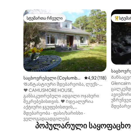
სტუმართა რჩეული
სტუმა
სტუმართა რჩეული
სტუმართ
საცხოვრე
Განსაცვ
საცხოვრებელი (Coylumbri
საშუალო შეფასებაა 5‑
4,92 (118)
ჰიდრომას
Glencair
dge)
Ფანტასტიური მდებარეობა, ლუქს-
ცალკემდ
კლასის პატარა სახლი
❤️ CAMUSMORE HOUSE,
ავიემორი
ჰიდრომასაჟიანი აუზით.
განსაკუთრებული ადგილი ოჯახური
უზრუნვე
შეკრებებისთვის. ❤️ Იდეალურია
საცხოვრ
მდებარე
აქტიური ჯგუფებისთვის,
დამატები
თავგადასავლების
მდებარეობა
·
ფასი/ხარისხი
·
Wi‑Fi‑ით
მოყვარულებისთვის, ფუფუნებისა და
ველოგადაადგილება
იატაკქვე
სამი თაობის ოჯახისთვის. ❤️Ცენტრში
პოპულარული საყოფაცხოვ
იდეალურ
ყველა საფეხმავლო და ველო