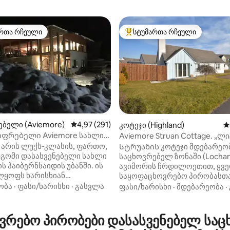
რთა რჩეული
სტუმართა რჩეული
ა რჩეული მოწინავე ვარიანტი
სტუმართა რჩეული მოწინავე ვ
ბელი (Aviemore)
საშუალო შეფასებაა 5‑დან 4,97, 291 მიმოხ
4,97 (291)
კოტეჯი (Highland)
ს
იფრებელი Aviemore სახლი
Aviemore Struan Cottage. „ლ
დან 4,92, 118 მიმოხილვა
აჟიანი აუზითა და საუნით
ნომერი HI-70064-R
n არის ლუქს‑კლასის, ფართო,
Სტრუანის კოტეჯი მდებარეობ
გომი დასასვენებელი სახლი
საცხოვრებელ ზონაში (Lochan 
ს ჰაიბერნსაიდის უბანში. ის
ავიმორის ჩრდილოეთით, ყვ
ლყოფს ხარისხიან
საყოფაცხოვრებო პირობასთ
ებელ სივრცეს მრავალი
ახლოს. Ეს ცალკე კოტეჯი ერთ
ობა
·
ფასი/ხარისხი
·
გასვლა
ფასი/ხარისხი
·
მდებარეობა
·
თი პირობით, მათ შორის,
დონეზეა, აქვს განმარტოებუ
, ჰიდრომასაჟის აუზით,
Sitootery, BBQ, Patio Set & Chi
შა გათბობითა და საუნით, და
Საცხოვრებელში არის გაზის
რებო პირობები დასასვენებელ საც
ია დიდი ოჯახისთვის ან
ცენტრალური გათბობა/ჟურნ