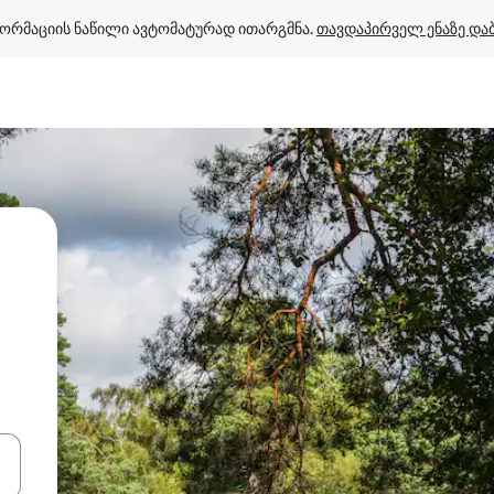
ორმაციის ნაწილი ავტომატურად ითარგმნა. 
თავდაპირველ ენაზე და
ციისთვის გამოიყენეთ კლავიშები ზემოთ/ქვემოთ მიმართული ისრებით 