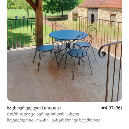
საცხოვრებელი (Lanquais)
საშუალო შეფა
4,97 (36)
Მომხიბლავი პერიგორდის სახლი
მდებარეობა
·
ოჯახი
·
ხანგრძლივი სტუმრობა