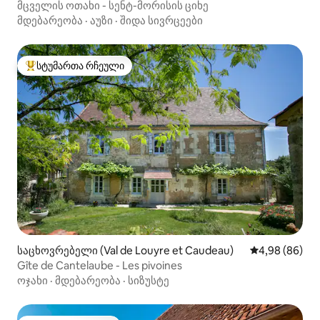
მცველის ოთახი - სენტ-მორისის ციხე
მდებარეობა
·
აუზი
·
შიდა სივრცეები
სტუმართა რჩეული
სტუმართა რჩეული მოწინავე ვარიანტი
საცხოვრებელი (Val de Louyre et Caudeau)
საშუალო შეფა
4,98 (86)
Gîte de Cantelaube - Les pivoines
ოჯახი
·
მდებარეობა
·
სიზუსტე