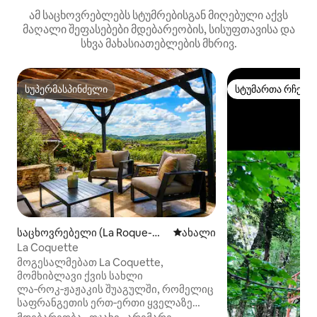
ამ საცხოვრებლებს სტუმრებისგან მიღებული აქვს
მაღალი შეფასებები მდებარეობის, სისუფთავისა და
სხვა მახასიათებლების მხრივ.
სუპერმასპინძელი
სტუმართა რჩეულ
სუპერმასპინძელი
სტუმართა რჩეულ
საცხოვრებელი (La Roque-Ga
ახლად დამატებული საცხო
ახალი
geac)
La Coquette
მოგესალმებათ La Coquette,
მომხიბლავი ქვის სახლი
ლა‑როკ‑ჟაჟაკის შუაგულში, რომელიც
საფრანგეთის ერთ‑ერთი ყველაზე
ლამაზი სოფელია. ისიამოვნეთ