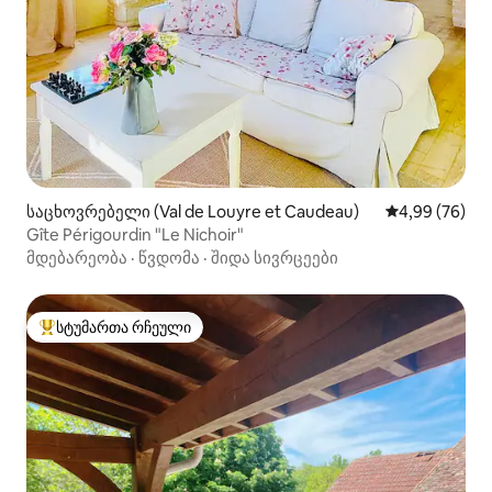
საცხოვრებელი (Val de Louyre et Caudeau)
საშუალო შეფა
4,99 (76)
Gîte Périgourdin "Le Nichoir"
მდებარეობა
·
წვდომა
·
შიდა სივრცეები
სტუმართა რჩეული
სტუმართა რჩეული მოწინავე ვარიანტი