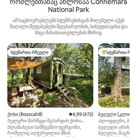
რომლებთანაც ახლოსაა Connemara
National Park
ამ საცხოვრებლებს სტუმრებისგან მიღებული აქვს
მაღალი შეფასებები მდებარეობის, სისუფთავისა და
სხვა მახასიათებლების მხრივ.
სტუმართა რჩეული
სტუმართა რჩე
სტუმართა რჩეული
სტუმართა რჩეული
ქოხი (Rosscahill)
საშუალო შეფასებაა 5‑დან 4,9
4,99 (472)
ბეღელი (კლიფდე
Ველური მარწყვი შეპარდის ქოხი
Კლიფდენი, ბეღ
ჰიდრომასაჟიანი აუზით
ატლანტიკურ გზა
Ულამაზესი სამწყემსო ფურგონი,
Ბეღელი არის უნ
რომელიც აღჭურვილია მზის
ბეღელი, მაგრამ 