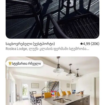
საცხოვრებელი (უესტპორტი)
საშუალო შეფას
4,99 (206)
Roslea Lodge, ლუქს-კლასის ფერმაში სტუმრობა
განსაცვიფრებელი ხედებით
სტუმართა რჩეული
სტუმართა რჩეული მოწინავე ვარიანტი