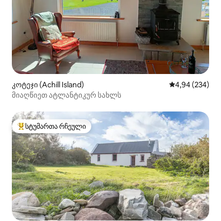
კოტეჯი (Achill Island)
საშუალო შეფას
4,94 (234)
მიაღწიეთ ატლანტიკურ სახლს
სტუმართა რჩეული
სტუმართა რჩეული მოწინავე ვარიანტი