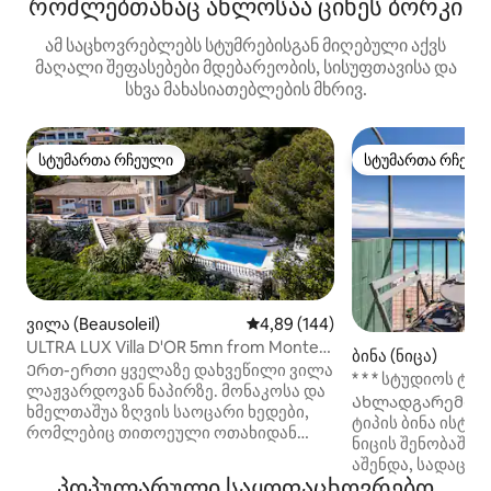
რომლებთანაც ახლოსაა ციხეს ბორკი
ამ საცხოვრებლებს სტუმრებისგან მიღებული აქვს
მაღალი შეფასებები მდებარეობის, სისუფთავისა და
სხვა მახასიათებლების მხრივ.
სტუმართა რჩეული
სტუმართა რჩეულ
სტუმართა რჩეული
სტუმართა რჩეულ
ვილა (Beausoleil)
საშუალო შეფასებაა 5‑დან 4,8
4,89 (144)
ULTRA LUX Villa D'OR 5mn from Monte
ბინა (ნიცა)
Carlo, Monaco
Ერთ-ერთი ყველაზე დახვეწილი ვილა
* * * სტუდიოს ტი
ლაჟვარდოვან ნაპირზე. მონაკოსა და
და აივნით * * *
Ახლადგარემონ
ხმელთაშუა ზღვის საოცარი ხედები,
ტიპის ბინა ისტ
რომლებიც თითოეული ოთახიდან
ნიცის შენობაში,
ჩანს, გარემო, გარე სივრცე
აშენდა, სადაც ც
უზარმაზარი ბაღითა და აუზით,
პოპულარული საყოფაცხოვრებო
მხატვარი ანრი მ