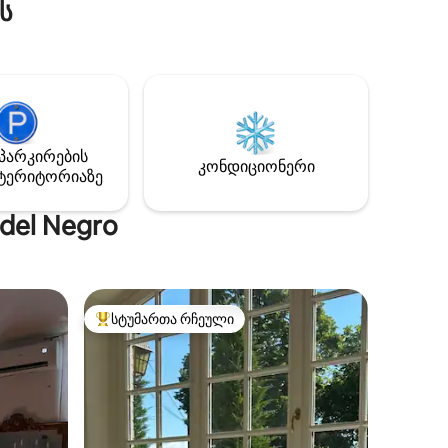
ს
სახლი.
მოთავსებულია თხილის პლანტაციაში
ილის
და გარშემორტყმულია გამწვანებით.
ებელი
Ხელმისაწვდომია გათბობა, აირკონი,
ლელი
ჩვილის საწოლი და მაღალი სკამი.
ნებელი
Საცხოვრებელი სრულად
მოპირკეთებულია. Იდეალურია
ი
წყვილებისთვის ან ოთხსულიანი
ანქანა,
ოჯახისთვის. Სამზარეულო სრულად
პარკირების
რი,
აღჭურვილია გურმანებისთვის.
კონდიციონერი
ტერიტორიაზე
სადილო
del Negro
სტუმართა რჩეული
არიანტი
სტუმართა რჩეული მოწინავე ვარიანტი