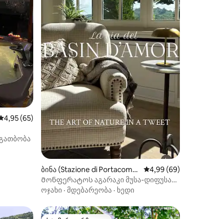
ილვა
საშუალო შეფასებაა 5‑დან 4,95, 65 მიმოხილვა
4,95 (65)
გათბობა
ბინა (Stazione di Portacomar
საშუალო შეფასებაა 5
4,99 (69)
o)
Მონფერატოს აგარაკი მუსა-დიფუსას
ბაღით
ოჯახი
·
მდებარეობა
·
ხედი