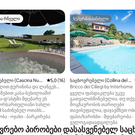
თა რჩეული
სუპერმასპინძელი
თა რჩეული
სუპერმასპინძელი
დან 4,99, 192 მიმოხილვა
ბელი (Cascina Nuov
საშუალო შეფასებაა 5‑დან 5,0, 16 მიმოხ
5,0 (16)
საცხოვრებელი (Collina del N
egro)
ღით ტურინისა და ლანგეს
Bricco dei Ciliegi by Interhome
ად, ბუნებაში
ებით კასა‑სესილიაში!
ყველა ფასდაკლება უკვე
‑დ’ასტში მდებარე ეს
გათვალისწინებულია. თუ თქვ
ორსართულიანი სახლი
მოგზაურობის თარიღები
3 საძინებელ ოთახს
თავისუფალია, დაჯავშნეთ ობ
ელევიზორებით, მისაღებ
ქვემოთ იხილეთ განცხადების
ობა
·
ოჯახი
·
პარკირება
ფასი/ხარისხი
·
მდებარეობა
·
გასაშლელ დივანს და
დეტალი 7‑ოთახიანი, 160 მ²‑ია
ველოგადაადგილება
რებო პირობები დასასვენებელ საც
ანოს, რომელთაგან
2‑სართულიანი,
ი აბაზანაა. Დიდი ბაღი
სამხრეთ‑დასავლეთით მიმა