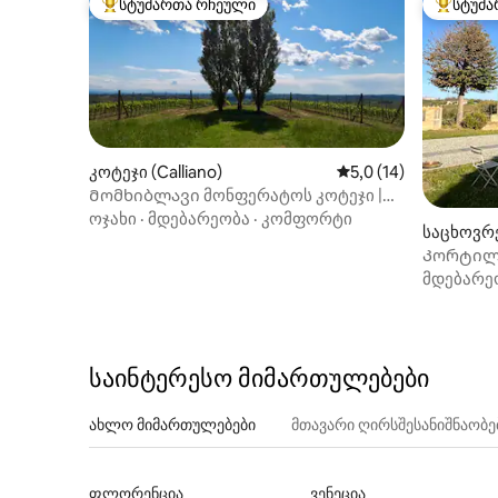
სტუმართა რჩეული
სტუმა
სტუმართა რჩეული მოწინავე ვარიანტი
სტუმართ
კოტეჯი (Calliano)
საშუალო შეფასებაა 
5,0 (14)
Მომხიბლავი მონფერატოს კოტეჯი |
მზის ჩასვლის ხედები და ღვინო
ოჯახი
·
მდებარეობა
·
კომფორტი
საცხოვრე
Კორტილე
მდებარე
საინტერესო მიმართულებები
ახლო მიმართულებები
მთავარი ღირსშესანიშნაობ
ფლორენცია
ვენეცია