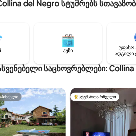
Collina del Negro სტუმრებს სთავაზობ
ია სუფთა ჰაერზე
ნახევრად განცალკევებული 
ნებლად. იდეალურია
პრაქტიკული და სოფლის სტ
თვის ან ჯგუფებისთვის,
ავეჯი: 1 ორადგილიანი საძინ
აც კომფორტი და სიმშვიდე
საშხაპით/უნიტაზით. გასასვ
თ, რადგან აქ მათ
ბაღში. 1 ორადგილიანი საძი
სას საკმარისი სივრცე
საშხაპით/ბიდეთი/უნიტაზით.
. საცხოვრებელი მდებარეობს
სამზარეულო/მისაღები ოთახ
უმცა კარგად დაკავშირებულ
(ღუმელი, ჭურჭლის სარეცხი მ
უფასო 
— ეს შესანიშნავი ბაზაა
4‑ცეცხლიანი გაზქურა, ტოსტე
i
აუზი
ადგილი 
ბრივი
ჩაიდანი, საყინულე,
ნიშნაობებისა და მიმდებარე
ელექტროკოფე‑მანქანა) სა
ასვენებელი საცხოვრებლები: Collina 
გასაცნობად.
მაგიდით.
სპინძელი
სტუმართა რჩეული
სპინძელი
სტუმართა რჩეული მოწინავე ვ