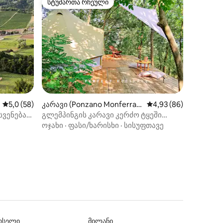
სტუმართა რჩეული
არიანტი
სტუმართა რჩეული
ხილვა
საშუალო შეფასებაა 5‑დან 5,0, 58 მიმოხილვა
5,0 (58)
კარავი (Ponzano Monferrat
საშუალო შეფასებაა 5
4,93 (86)
o)
სვენება
გლემპინგის კარავი კერძო ტყეში
CIR00613500005
ოჯახი
·
ფასი/ხარისხი
·
სისუფთავე
რსელი
მილანი