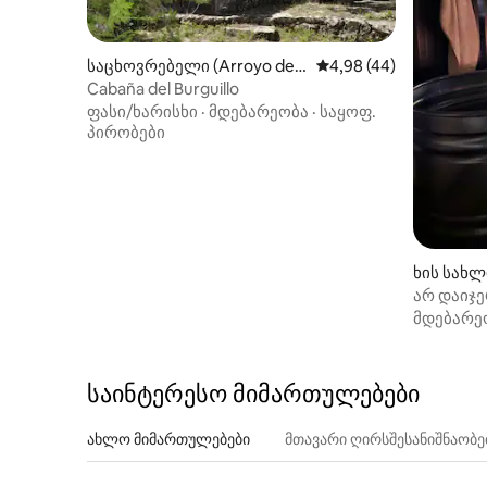
პეიზაჟების დაცული ტერიტორია.
Მდებარეობა Sotosalbos დაიწყოს
სერია სოფლის გზების შესვლის
საცხოვრებელი (Arroyo de l
საშუალო შეფასებაა 5
4,98 (44)
სფეროებში დასასვენებლად დადის,
a Parra)
Cabaña del Burguillo
მოსარგებლე პეიზაჟები და სიმშვიდე..
ფასი/ხარისხი
·
მდებარეობა
·
საყოფ.
პირობები
ხის სახლ
არ დაიჯე
კონტეინ
მდებარე
საინტერესო მიმართულებები
ახლო მიმართულებები
მთავარი ღირსშესანიშნაობ