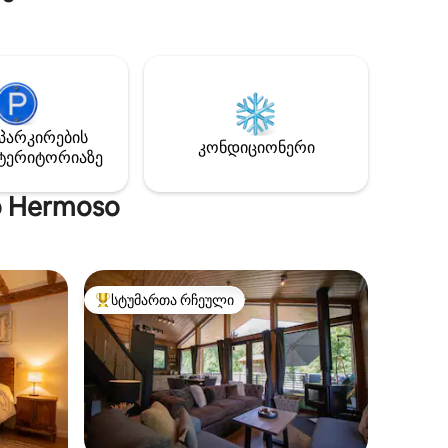
1 საწოლით 1,50 სმ სიგანის.
, La
საცხოვრებელს აქვს 2 სააბაზანო,
რომელთაგან ერთ‑ერთს გარდერობიც
აქვს. ყველაფერი მზად არის,
რ
რამდენიმე უნიკალური დღე რომ
გაატაროთ. კერძო აუზი ქლორის
მეშვეობით ქიმიური დამუშავების
პარკირების
სისტემით, თერმული ბადე, გრილი და
კონდიციონერი
ტერიტორიაზე
კონდიციონერი ყველა ოთახში
მაქსიმალური კომფორტისთვის.
o Hermoso
სტუმართა რჩეული
სტუმართა რჩეული მოწინავე ვარიანტი