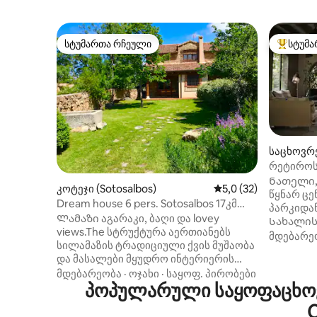
სტუმართა რჩეული
სტუმა
სტუმართა რჩეული
სტუმართ
საცხოვრ
რეტიროს
სახლი
Ნათელი,
კოტეჯი (Sotosalbos)
საშუალო შეფასებაა 
5,0 (32)
წყნარ ც
Dream house 6 pers. Sotosalbos 17კმ
პარკიდან
Segovia.
Ლამაზი აგარაკი, ბაღი და lovey
Სახალის
views.The სტრუქტურა აერთიანებს
სამრეწვე
მდებარე
სილამაზის ტრადიციული ქვის მუშაობა
მ ფართობ
და მასალები მყუდრო ინტერიერის
ბუნებრივ
დიზაინი ქმნის ჰარმონიული ნაზავია
მდებარეობა
·
ოჯახი
·
საყოფ. პირობები
კერძო საპა
ძველი და ახალი. 230 კვადრატულ
პოპულარული საყოფაცხოვ
არის დი
მეტრზე მთავარი სახლი ძალიან
სასადილ
C
ფართო და ჰაეროვანია
(დაახლოებ