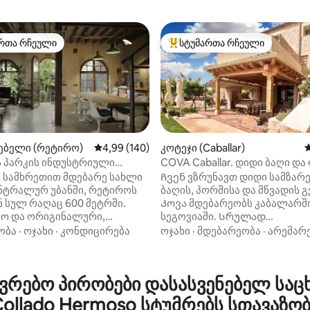
რთა რჩეული
სტუმართა რჩეული
ა რჩეული მოწინავე ვარიანტი
სტუმართა რჩეული მოწინავე ვ
ებელი (რეტირო)
საშუალო შეფასებაა 5‑დან 4,99, 140 მიმოხ
4,99 (140)
კოტეჯი (Caballar)
ს
 პარკის ინდუსტრიული
COVA Caballar. დიდი ბაღი და
მზის ჩასვლა
 სამხრეთით მდებარე სახლი
Ჩვენ ვზრუნავთ დიდი სამზა
5‑დან 5,0, 32 მიმოხილვა
ენტრალურ უბანში, რეტიროს
ბაღის, პორშისა და მწვადის 
 სულ რაღაც 600 მეტრში.
Კოვა მდებარეობს კაბალარში
ო და ორიგინალური,
სეგოვიაში. Სრულად
ლო ატმოსფეროთი, ამ 160 კვ/
გარემონტებულია. მასში არის
ობა
·
ოჯახი
·
კონდიცირება
ოჯახი
·
მდებარეობა
·
არემარ
ის სახლს აქვს უამრავი
საძინებელი, 2 დიდი აღჭურვ
ი სინათლე, პატარა ბაღი და
სამზარეულო, ტერასა, ბაღი 
რკინგე ადგილი. Ქვემოთ
2 დამოუკიდებელი მისაღები ო
რებო პირობები დასასვენებელ საც
დი ღია სამზარეულო,
სააბაზანო, უნიტაზი და Wi ‑ Fi
ო და საცხოვრებელი სივრცე
Ტურეგანოდან 5 კმ-შია. Ასევ
ollado Hermoso სტუმრებს სთავაზო
ით 70 მ² / 750 კვ ფუტი),
ძალიან ახლოსაა ისეთ ადგი