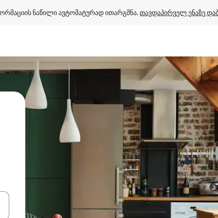
ორმაციის ნაწილი ავტომატურად ითარგმნა. 
თავდაპირველ ენაზე და
ციისთვის გამოიყენეთ კლავიშები ზემოთ/ქვემოთ მიმართული ისრებით 