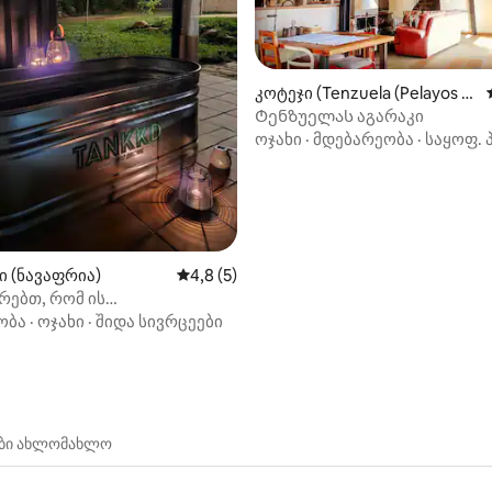
‑დან 4,98, 44 მიმოხილვა
კოტეჯი (Tenzuela (Pelayos d
el Arroyo) Segovia)
Ტენზუელას აგარაკი
ოჯახი
·
მდებარეობა
·
საყოფ. 
ი (ნავაფრია)
საშუალო შეფასებაა 5‑დან 4,8, 5 მიმოხ
4,8 (5)
რებთ, რომ ის
ერებითაა გაკეთებული
ობა
·
ოჯახი
·
შიდა სივრცეები
ები ახლომახლო