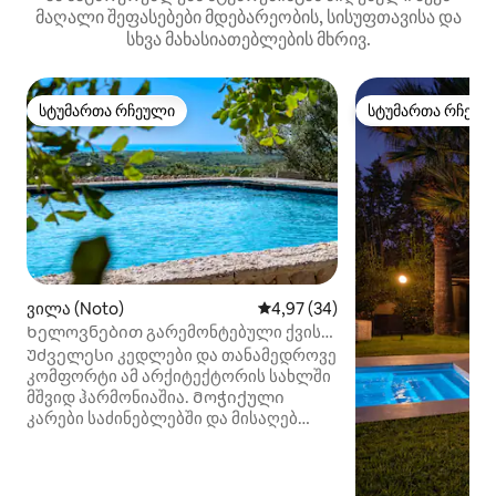
მაღალი შეფასებები მდებარეობის, სისუფთავისა და
სხვა მახასიათებლების მხრივ.
სტუმართა რჩეული
სტუმართა რჩეულ
სტუმართა რჩეული
სტუმართა რჩეულ
ვილა (Noto)
საშუალო შეფასებაა 5‑დან 4,9
4,97 (34)
Ხელოვნებით გარემონტებული ქვის
სახლი, რომელიც ნოტოს
Უძველესი კედლები და თანამედროვე
მუნიციპალიტეტს გადაჰყურებს
კომფორტი ამ არქიტექტორის სახლში
მშვიდ ჰარმონიაშია. Მოჭიქული
კარები საძინებლებში და მისაღებ
სივრცეებში ღიაა მოძრავი
ლანდშაფტით. Ისადილეთ
ალფრესკო თავშესაფარ პატიოზე და