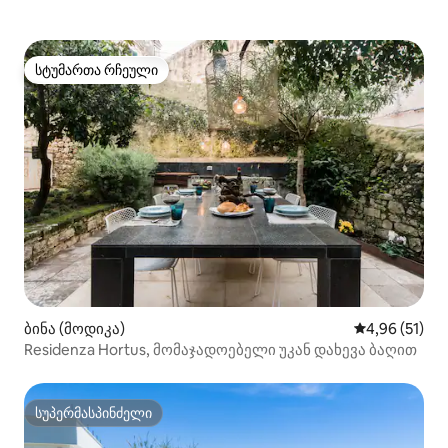
დაურღვეველი ამ უბანში მდებარე
რამდენიმე სახლით.
სტუმართა რჩეული
სტუმართა რჩეული
ბინა (მოდიკა)
საშუალო შეფ
4,96 (51)
Residenza Hortus, მომაჯადოებელი უკან დახევა ბაღით
სუპერმასპინძელი
სუპერმასპინძელი