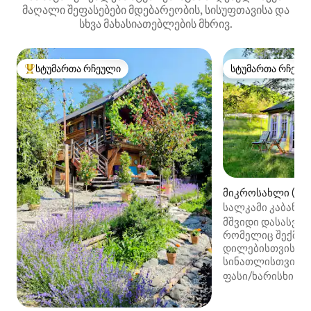
მაღალი შეფასებები მდებარეობის, სისუფთავისა და
სხვა მახასიათებლების მხრივ.
სტუმართა რჩეული
სტუმართა რჩეულ
სტუმართა რჩეული მოწინავე ვარიანტი
სტუმართა რჩეულ
მიკროსახლი (Mo
სალკამი კაბანა ა
მშვიდი დასასვე
რომელიც შექმნი
დილებისთვის, თ
სინათლისთვის, 
საღამოებისთვის
ფასი/ხარისხი
·
ო
კომფორტისთვის.
შერწყმულია ბუნე