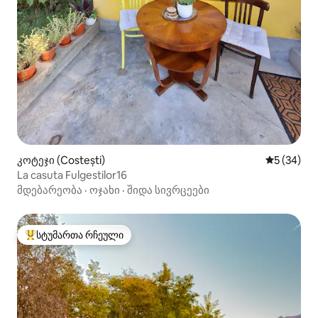
კოტეჯი (Costești)
საშუალო შ
5 (34)
La casuta Fulgestilor16
მდებარეობა
·
ოჯახი
·
შიდა სივრცეები
სტუმართა რჩეული
სტუმართა რჩეული მოწინავე ვარიანტი