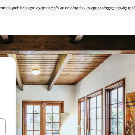
ორმაციის ნაწილი ავტომატურად ითარგმნა. 
თავდაპირველ ენაზე და
ციისთვის გამოიყენეთ კლავიშები ზემოთ/ქვემოთ მიმართული ისრებით 