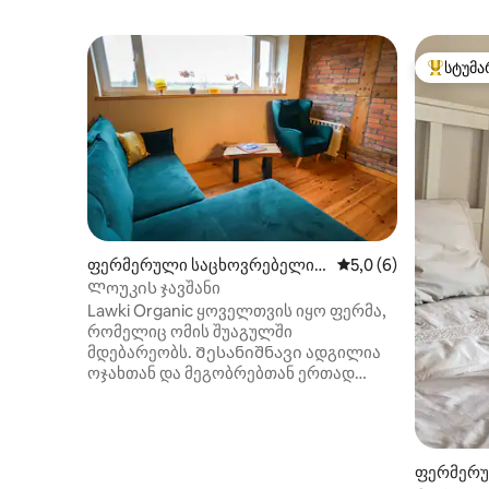
სტუმა
სტუმართ
ფერმერული საცხოვრებელი
საშუალო შეფასებაა
5,0 (6)
(Ławki)
Ლოუკის ჯავშანი
Lawki Organic ყოველთვის იყო ფერმა,
რომელიც ომის შუაგულში
მდებარეობს. Შესანიშნავი ადგილია
ოჯახთან და მეგობრებთან ერთად
დასასვენებლად. Პოლონური ბუნების
ულამაზესი ხედები,რომლებიც
საუკუნეების განმავლობაში იგივე
დარჩა. Პატარა სოფელ სკამზე ,
ფერმერუ
რომელიც წლების განმავლობაში