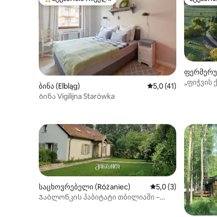
სტუმართა რჩეული მოწინავე ვარიანტი
სტუმარ
ფერმერუ
(Strużyna
„ფიჭვის 
ბინა (Elbląg)
საშუალო შეფასებაა 
5,0 (41)
Ბინა Vigilijna Starówka
საცხოვრებელი (Różaniec)
საშუალო შეფასებაა
5,0 (3)
Ჯაბლონკის ჰაბიტატი თბილიაში –
ბუნებით გარშემორტყმული