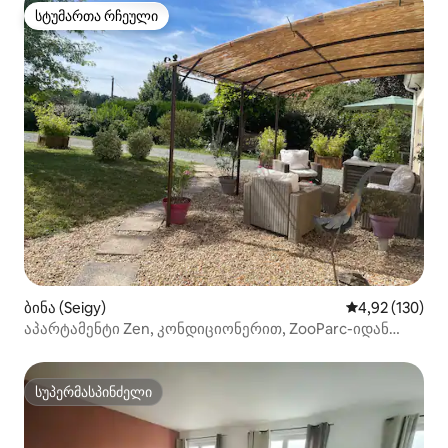
სტუმართა რჩეული
სტუმართა რჩეული
ბინა (Seigy)
საშუალო შეფა
4,92 (130)
აპარტამენტი Zen, კონდიციონერით, ZooParc-იდან
800 მ-ის მოშორებით
სუპერმასპინძელი
სუპერმასპინძელი