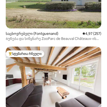
საცხოვრებელი (Fontguenand)
საშუალო შეფას
4,97 (257)
Ბუნება და სიწყნარე ZooParc de Beauval Châteaux-ის
მახლობლად
სტუმართა რჩეული
სტუმართა რჩეული მოწინავე ვარიანტი