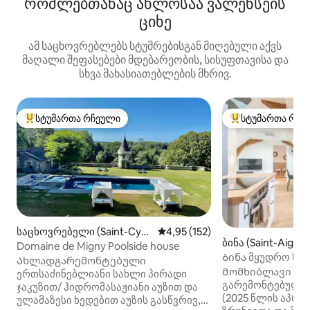
რომლებთანაც ახლოსაა ვალენსეის
ციხე
ამ საცხოვრებლებს სტუმრებისგან მიღებული აქვს
მაღალი შეფასებები მდებარეობის, სისუფთავისა და
სხვა მახასიათებლების მხრივ.
სტუმართა რჩეული
სტუმართა რჩე
სტუმართა რჩეული მოწინავე ვარიანტი
სტუმართა რჩეული
საცხოვრებელი (Saint-Cyra
საშუალო შეფასებაა 5‑დან 4,9
4,95 (152)
ბინა (Saint-Aigna
n-du-Jambot)
Domaine de Migny Poolside house
Ბინა მყუდრო ნიუ
Ახლადგარემონტებული
Მომხიბლავი ბი
ერთსაძინებლიანი სახლი პირადი
გარემონტებულ ი
ჯაკუზით/ ჰიდრომასაჟიანი აუზით და
(2025 წლის აპრი
ულამაზესი ხედებით აუზის გასწვრივ,