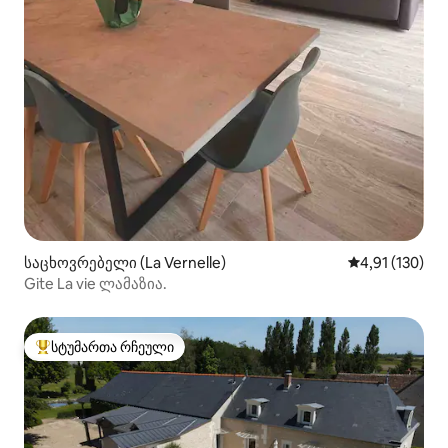
საცხოვრებელი (La Vernelle)
საშუალო შეფა
4,91 (130)
Gite La vie ლამაზია.
სტუმართა რჩეული
სტუმართა რჩეული მოწინავე ვარიანტი