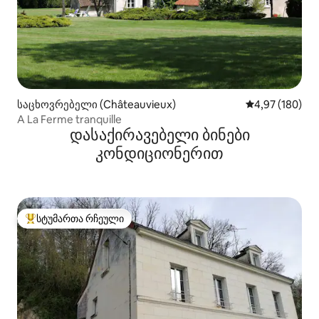
საცხოვრებელი (Châteauvieux)
საშუალო შეფას
4,97 (180)
A La Ferme tranquille
დასაქირავებელი ბინები
კონდიციონერით
სტუმართა რჩეული
სტუმართა რჩეული მოწინავე ვარიანტი