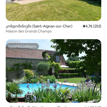
კონდომინიუმი (Saint-Aignan-sur-Cher)
საშუალო შეფა
4,76 (253)
Maison des Grands Champs
სუპერმასპინძელი
სუპერმასპინძელი