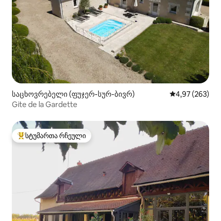
საცხოვრებელი (ფუჯერ-სურ-ბივრ)
საშუალო შეფას
4,97 (263)
Gite de la Gardette
სტუმართა რჩეული
სტუმართა რჩეული მოწინავე ვარიანტი