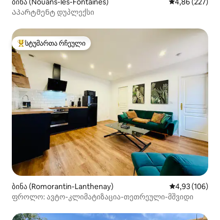
ბინა (Nouans-les-Fontaines)
საშუალო შეფას
4,86 (227)
Აპარტმენტ დუპლექსი
სტუმართა რჩეული
სტუმართა რჩეული მოწინავე ვარიანტი
ბინა (Romorantin-Lanthenay)
საშუალო შეფა
4,93 (106)
ფროლო: ავტო-კლიმატიზაცია-თეთრეული-მშვიდი