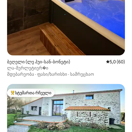
ბეღელი (ლე პუი-სან-ბონეტი)
საშუალო შეფ
5,0 (60)
ლა-მერლეტიერ�ი
მდებარეობა
·
ფასი/ხარისხი
·
სამრეცხაო
სტუმართა რჩეული
სტუმართა რჩეული მოწინავე ვარიანტი