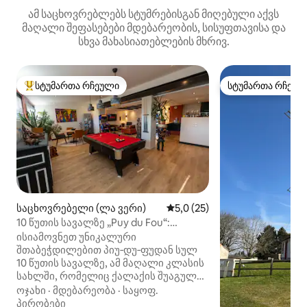
ამ საცხოვრებლებს სტუმრებისგან მიღებული აქვს
მაღალი შეფასებები მდებარეობის, სისუფთავისა და
სხვა მახასიათებლების მხრივ.
სტუმართა რჩეული
სტუმართა რჩეულ
სტუმართა რჩეული მოწინავე ვარიანტი
სტუმართა რჩეულ
საცხოვრებელი (ლა ვერი)
საშუალო შეფასებაა 5‑დან 5
5,0 (25)
10 წუთის სავალზე „Puy du Fou“:
კინოთეატრი, სპა, ბილიარდი.
ისიამოვნეთ უნიკალური
შთაბეჭდილებით პიუ‑დუ‑ფუდან სულ
10 წუთის სავალზე, ამ მაღალი კლასის
სახლში, რომელიც ქალაქის შუაგულში
მდებარეობს! Ყველა მაღაზია ფეხით
ოჯახი
·
მდებარეობა
·
საყოფ.
სავალ მანძილზეა. დიდი მისაღები
პირობები