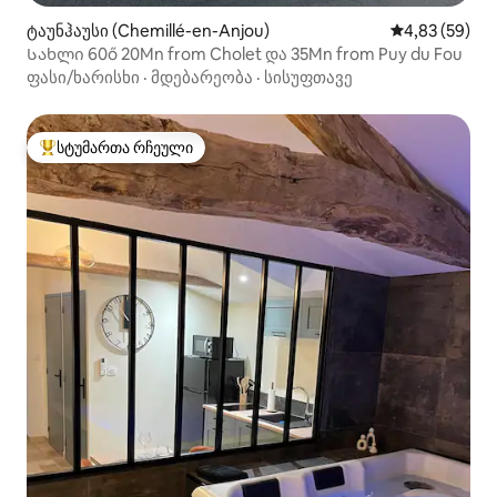
ტაუნჰაუსი (Chemillé-en-Anjou)
საშუალო შეფა
4,83 (59)
Სახლი 60ő 20Mn from Cholet და 35Mn from Puy du Fou
ფასი/ხარისხი
·
მდებარეობა
·
სისუფთავე
სტუმართა რჩეული
სტუმართა რჩეული მოწინავე ვარიანტი