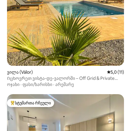
ვილა (Válor)
საშუალო შე
5,0 (11)
Იცხოვრეთ ვისტა-დე-ვალორში – Off Grid & Private
Pool
ოჯახი
·
ფასი/ხარისხი
·
არემარე
სტუმართა რჩეული
სტუმართა რჩეული მოწინავე ვარიანტი