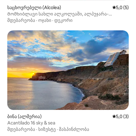
საცხოვრებელი (Alcolea)
საშუალო შ
5,0 (5)
Მომხიბლავი სახლი ალკოლეაში, ალპუჯარა-
ალმერიენსე
მდებარეობა
·
ოჯახი
·
დეკორი
ბინა (ალმერია)
საშუალო შ
5,0 (3)
Acantilado 16 sky & sea
მდებარეობა
·
სიზუსტე
·
მასპინძლობა