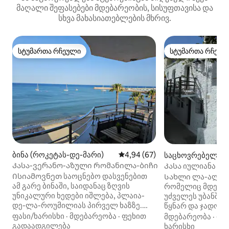
მაღალი შეფასებები მდებარეობის, სისუფთავისა და
სხვა მახასიათებლების მხრივ.
სტუმართა რჩეული
სტუმართა რჩეულ
სტუმართა რჩეული
სტუმართა რჩეულ
ბინა (როკეტას-დე-მარი)
საშუალო შეფასებაა 5‑დან 4,
4,94 (67)
საცხოვრებელი (
რა)
Კასა-ვერანო-აზული Რომანილა-ბიჩი
Კასა იულიანა კ
კვარტალში
Ისიამოვნეთ საოცნებო დასვენებით
Სახლი ლა-ალპუჯ
ამ გარე ბინაში, საიდანაც ზღვის
რომელიც მდება
უნიკალური ხედები იშლება, პლაია-
უძველეს უბანში,
დე-ლა-როუმილიას პირველ ხაზზე.
წყნარ და ჯადოს
Მოდით და დატკბით დამსახურებული
Გარშემორტყმულ
ფასი/ხარისხი
·
მდებარეობა
·
ფეხით
მდებარეობა
·
ფა
დასვენებით, ხმელთაშუა ზღვის
თხრილების, მთე
გადაადგილება
ხარისხი