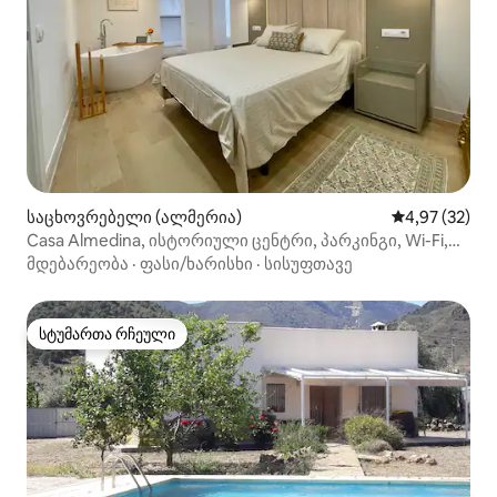
საცხოვრებელი (ალმერია)
საშუალო შეფა
4,97 (32)
Casa Almedina, ისტორიული ცენტრი, პარკინგი, Wi-Fi,
კონდიციონერი
მდებარეობა
·
ფასი/ხარისხი
·
სისუფთავე
სტუმართა რჩეული
სტუმართა რჩეული