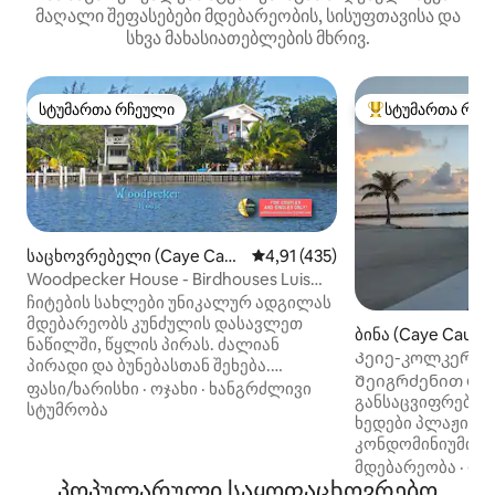
მაღალი შეფასებები მდებარეობის, სისუფთავისა და
სხვა მახასიათებლების მხრივ.
სტუმართა რჩეული
სტუმართა რჩე
სტუმართა რჩეული
სტუმართა რჩეული
საცხოვრებელი (Caye Caul
საშუალო შეფასებაა 5‑დან 4,9
4,91 (435)
ker)
Woodpecker House - Birdhouses Luis
and Lucrecia.
ჩიტების სახლები უნიკალურ ადგილას
მდებარეობს კუნძულის დასავლეთ
ბინა (Caye Caulke
ნაწილში, წყლის პირას. ძალიან
Კეიე-კოლკერის
პირადი და ბუნებასთან შეხება.
კონდომინიუმი
Შეიგრძენით ოკე
მშვენიერი ადგილია
ფასი/ხარისხი
·
ოჯახი
·
ხანგრძლივი
განსაცვიფრებე
ვარსკვლავებისა თუ ფრინველების
სტუმრობა
ხედები პლაჟისპ
დაკვირვებისთვის. სტუმრებს
კონდომინიუმიდა
ვთავაზობთ Wi‑Fi კავშირს, საკაბელო
ორსაძინებლიანი
მდებარეობა
·
ოჯ
ტელევიზიას, კონდიციონერს,
პოპულარული საყოფაცხოვრებო
კონდომინიუმი პ
183×213 სმ ზომის საწოლს, მზითვზე