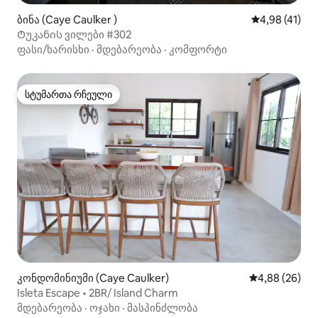
ბინა (Caye Caulker )
საშუალო შეფ
4,98 (41)
Ტუკანის ვილები #302
ფასი/ხარისხი
·
მდებარეობა
·
კომფორტი
სტუმართა რჩეული
სტუმართა რჩეული
კონდომინიუმი (Caye Caulker)
საშუალო შეფა
4,88 (26)
Isleta Escape • 2BR/ Island Charm
მდებარეობა
·
ოჯახი
·
მასპინძლობა