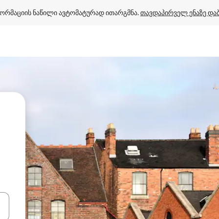
ორმაციის ნაწილი ავტომატურად ითარგმნა. 
თავდაპირველ ენაზე და
ციისთვის გამოიყენეთ კლავიშები ზემოთ/ქვემოთ მიმართული ისრებით 