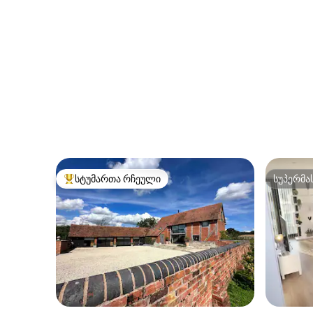
სტუმართა რჩეული
სუპერმა
სტუმართა რჩეული მოწინავე ვარიანტი
სუპერმა