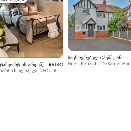
ა რჩეული მოწინავე ვარიანტი
საცხოვრებელი (ჰემპტონი ი
‑დან 4,96, 56 მიმოხილვა
ნ არდენი)
Finest Retreats | DeBarnes Ho
(ტანვორტ-ინ-არდენ)
საშუალო შეფასებაა 5‑დან 5, 84 მიმოხ
5 (84)
ბარნი სოლიჰული NEC JLR
ემის აეროპორტი