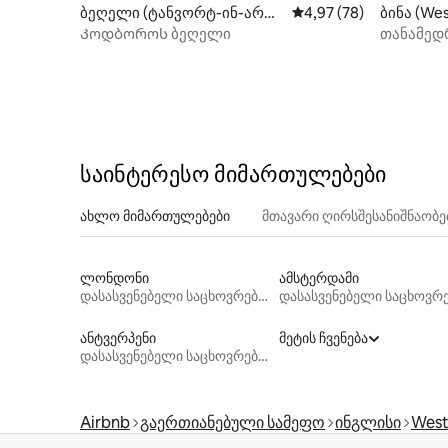
ბეღელი (ტანვორტ-ინ-არდე
საშუალო შეფასებაა 5
4,97 (78)
ბინა (Wes
ნ)
Კოდბოროს ბეღელი
თანამედრ
3 ადამია
2 წუთში 
საინტერესო მიმართულებები
ახლო მიმართულებები
მთავარი ღირსშესანიშნაობ
ლონდონი
ამსტერდამი
დასასვენებელი საცხოვრებლები
ანტვერპენი
მეტის ჩვენება
დასასვენებელი საცხოვრებლები
Airbnb
გაერთიანებული სამეფო
ინგლისი
West