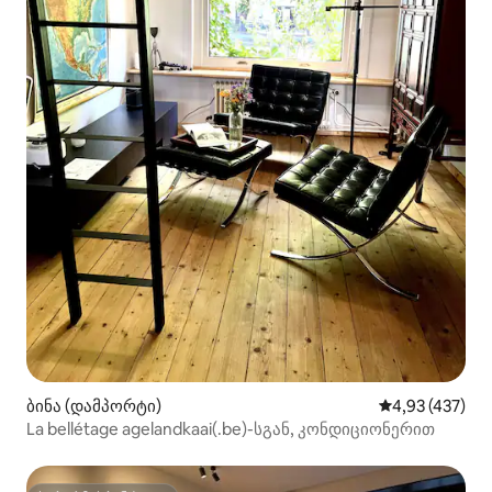
ბინა (დამპორტი)
საშუალო შეფა
4,93 (437)
La bellétage agelandkaai(.be)-სგან, კონდიციონერით