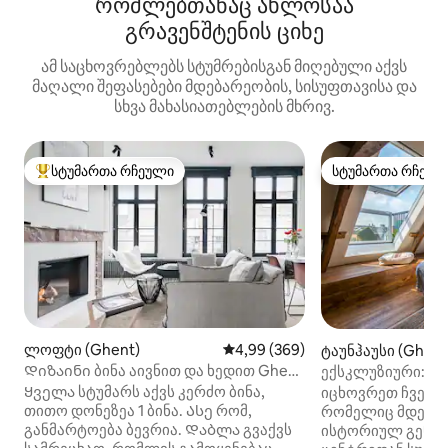
რომლებთანაც ახლოსაა
გრავენშტენის ციხე
ამ საცხოვრებლებს სტუმრებისგან მიღებული აქვს
მაღალი შეფასებები მდებარეობის, სისუფთავისა და
სხვა მახასიათებლების მხრივ.
სტუმართა რჩეული
სტუმართა რჩეულ
სტუმართა რჩეული მოწინავე ვარიანტი
სტუმართა რჩეულ
ლოფტი (Ghent)
საშუალო შეფასებაა 5‑დან 4,99
4,99 (369)
ტაუნჰაუსი (Ghent
Დიზაინი ბინა აივნით და ხედით Ghent
ექსკლუზიური: მ
Towers-ზე
სახლი გენტში
Ყველა სტუმარს აქვს კერძო ბინა,
იცხოვრეთ ჩვენს 
თითო დონეზეა 1 ბინა. Ასე რომ,
რომელიც მდებარე
განმარტოება ბევრია. Დაბლა გვაქვს
ისტორიულ გენტშ