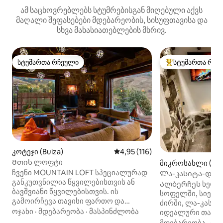
ამ საცხოვრებლებს სტუმრებისგან მიღებული აქვს
მაღალი შეფასებები მდებარეობის, სისუფთავისა და
სხვა მახასიათებლების მხრივ.
სტუმართა რჩეული
სტუმართა რჩე
სტუმართა რჩეული
სტუმართა რჩეული
კოტეჯი (Buiza)
საშუალო შეფასებაა 5‑დან 4,9
4,95 (116)
Მთის ლოფტი
მიკროსახლი (Bu
o)
ჩვენი MOUNTAIN LOFT სპეციალურად
Ლა-კასიტა-დე-მ
განკუთვნილია წყვილებისთვის ან
Ალბერჩეს ხეობ
ბავშვიანი წყვილებისთვის. ის
სოფელში, სიერა
გამოირჩევა თავისი ფართო და
ძირში, ლა-კასიტ
კომფორტული ნომრებით,
ოჯახი
·
მდებარეობა
·
მასპინძლობა
იდეალური თავშ
რომლებიდანაც მთის შესანიშნავი
წყვილებისთვის. Მყუდრო და
მდებარეობა
·
ფა