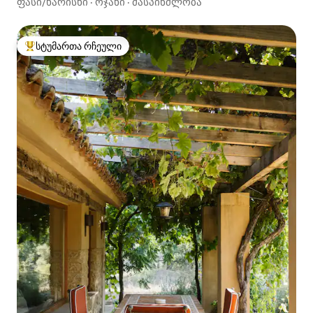
ფასი/ხარისხი
·
ოჯახი
·
მასპინძლობა
სტუმართა რჩეული
სტუმართა რჩეული მოწინავე ვარიანტი