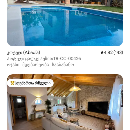
კოტეჯი (Abadía)
საშუალო შეფა
4,92 (143)
Კოტეჯი ცალკე აუზითTR-CC-00426
ოჯახი
·
მდებარეობა
·
სააბაზანო
სტუმართა რჩეული
სტუმართა რჩეული მოწინავე ვარიანტი