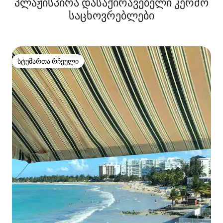
პლაჟისპირა დასაქირავებელი კერძო
საცხოვრებლები
სტუმართა რჩეული
სტუმართა რჩეული