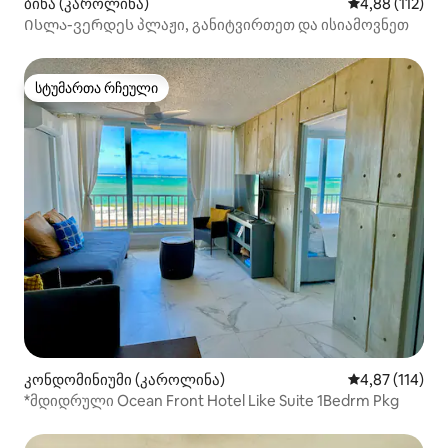
ბინა (კაროლინა)
საშუალო შეფა
4,88 (112)
Ისლა-ვერდეს პლაჟი, განიტვირთეთ და ისიამოვნეთ
სტუმართა რჩეული
სტუმართა რჩეული
კონდომინიუმი (კაროლინა)
საშუალო შეფა
4,87 (114)
*მდიდრული Ocean Front Hotel Like Suite 1Bedrm Pkg