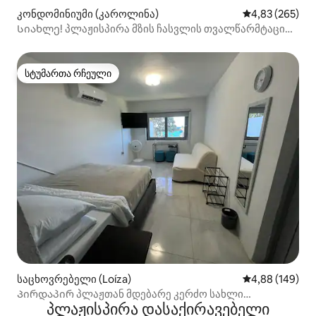
კონდომინიუმი (კაროლინა)
საშუალო შეფას
4,83 (265)
Სიახლე! პლაჟისპირა მზის ჩასვლის თვალწარმტაცი
ხედი, სტუდიო !
სტუმართა რჩეული
სტუმართა რჩეული
საცხოვრებელი (Loíza)
საშუალო შეფას
4,88 (149)
Პირდაპირ პლაჟთან მდებარე კერძო სახლი
პლაჟისპირა დასაქირავებელი
აეროპორტთან (SJU)