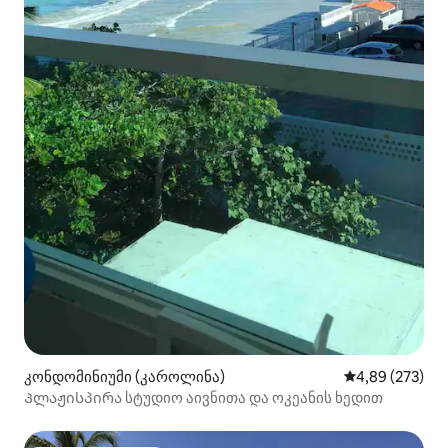
კონდომინიუმი (კაროლინა)
საშუალო შეფას
4,89 (273)
Პლაჟისპირა სტუდიო აივნითა და ოკეანის ხედით