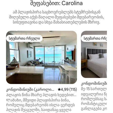
შეფასებით: Carolina
ამ პლაჟისპირა საცხოვრებლებს სტუმრებისგან
მიღებული აქვს მაღალი შეფასებები მდებარეობის,
სისუფთავისა და სხვა მახასიათებლების მხრივ.
სტუმართა რჩეული
სტუმართა რჩეულ
სტუმართა რჩეული
სტუმართა რჩეულ
კონდომინიუმი (
ა)
მე-15 სართულის
კონდომინიუმი (კაროლინ
საშუალო შეფასებაა 5‑დან 4,9
4,99 (115)
კონდომინიუმი ო
იდეალურია წყვი
ა)
Პლაჟის წინა მხარე პლაჟის ხედებით
რომლებსაც სანა
ყველა ფანჯრიდან.
Ლამაზი, მშვიდი პლაჟისპირა ბინა,
რომანტიკული და
რომელიც მდებარეობს ისლა-ვერდეს
განლაგება კომფ
პლაჟის შუაგულში, საიდანაც ყველა