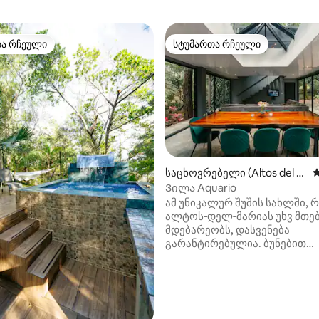
თა რჩეული
სტუმართა რჩეული
თა რჩეული
სტუმართა რჩეული
‑დან 4,96, 26 მიმოხილვა
საცხოვრებელი (Altos del M
ს
aria)
Ვილა Aquario
ამ უნიკალურ შუშის სახლში,
ალტოს‑დელ‑მარიას უხვ მთე
მდებარეობს, დასვენება
გარანტირებულია. ბუნებით
გარშემორტყმული საცხოვრე
რომლის ყველა მხარესაც ია
ჭერამდე მინის კედლებია — 
ბროლის გულში ცხოვრობთ.
პირდაპირი მეზობლების