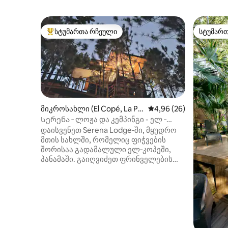
სტუმართა რჩეული
სტუმარ
სტუმართა რჩეული მოწინავე ვარიანტი
სტუმარ
მიკროსახლი (El Copé, La Pin
საშუალო შეფასებაა 5
4,96 (26)
tada)
Სერენა ‑ ლოჟა და კემპინგი - ელ ‑
კოპე
დაისვენეთ Serena Lodge‑ში, მყუდრო
მთის სახლში, რომელიც ფიჭვების
შორისაა გადამალული ელ‑კოპეში,
პანამაში. გაიღვიძეთ ფრინველების
ხმების, ხეობის განსაცვიფრებელი
ხედების და სრული
კონფიდენციალურობის ფონზე —
ჩვენგან რამდენიმე წუთის სავალზეა
ჩანჩქერები (ლას‑იაიასი, ტიგრერო,
სანტა‑მარია, მდინარე ელ‑არინო,
რიო‑გრანდე, ჩორო‑გრანდე) და