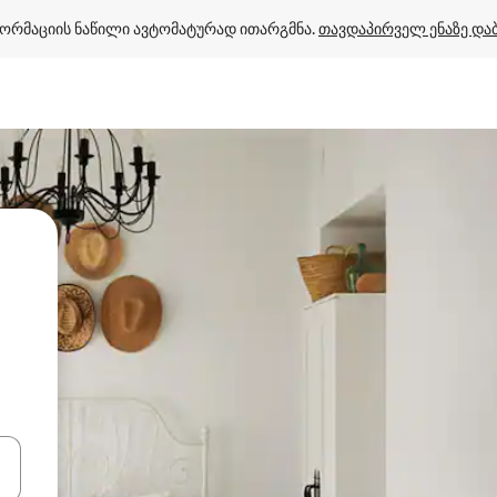
ორმაციის ნაწილი ავტომატურად ითარგმნა. 
თავდაპირველ ენაზე და
ციისთვის გამოიყენეთ კლავიშები ზემოთ/ქვემოთ მიმართული ისრებით 