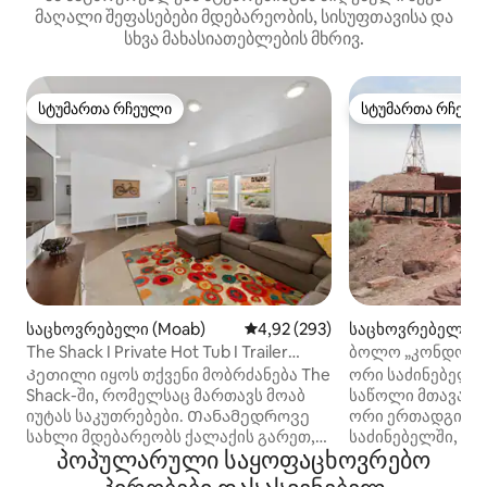
მაღალი შეფასებები მდებარეობის, სისუფთავისა და
სხვა მახასიათებლების მხრივ.
სტუმართა რჩეული
სტუმართა რჩეულ
სტუმართა რჩეული
სტუმართა რჩეულ
საცხოვრებელი (Moab)
საშუალო შეფასებაა 5‑დან 4,9
4,92 (293)
საცხოვრებელი (
The Shack I Private Hot Tub I Trailer
ბოლო „კონდომინ
Parking
Კეთილი იყოს თქვენი მობრძანება The
ორი საძინებელი, 
Shack-ში, რომელსაც მართავს მოაბ
საწოლი მთავარ 
იუტას საკუთრებები. Თანამედროვე
ორი ერთადგილი
სახლი მდებარეობს ქალაქის გარეთ,
საძინებელში, ტა
პოპულარული საყოფაცხოვრებო
სადაც ყველა პირობაა
Ისევე, როგორც 
ავტომანქანების, მისაბმელების,
ქვაბები, ტაფები,