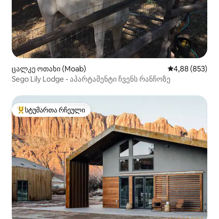
ცალკე ოთახი (Moab)
საშუალო შეფას
4,88 (853)
Sego Lily Lodge - აპარტამენტი ჩვენს რანჩოზე
სტუმართა რჩეული
სტუმართა რჩეული მოწინავე ვარიანტი