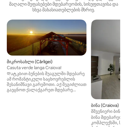
მაღალი შეფასებები მდებარეობის, სისუფთავისა და
სხვა მახასიათებლების მხრივ.
მიკროსახლი (Cârligei)
Casuta verde langa Craiova!
Დატკბით ბუნების შუაგულში მდებარე
ამ რომანტიკული საცხოვრებლის
შესანიშნავი გარემოთი. Აქ შეგიძლიათ
გაეცნოთ ქალაქგარეთ მდებარე
საცხოვრებლის სიმშვიდესა და
იდილიურ სილამაზეს. Კრაიოვას
ბინა (Craiova)
ცენტრთან ძალიან ახლოს ხართ, სულ
რაღაც 9 კმ. Აქ შეგიძლიათ გაატაროთ
მშვენიერი ბინა
ულამაზესი შობა კრეიოვას ბაზრობის
ბინა მდებარეობ
ჯადოსნურ ადგილთან ახლოს. Თქვენ
კომპლექსში, სად