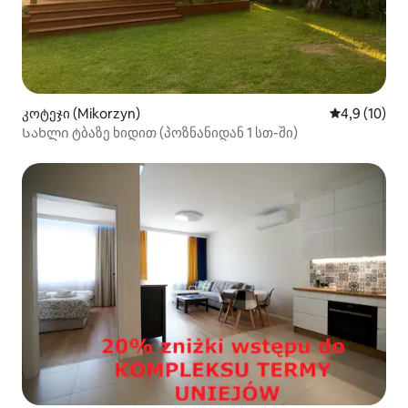
კოტეჯი (Mikorzyn)
საშუალო შე
4,9 (10)
Სახლი ტბაზე ხიდით (პოზნანიდან 1 სთ-ში)