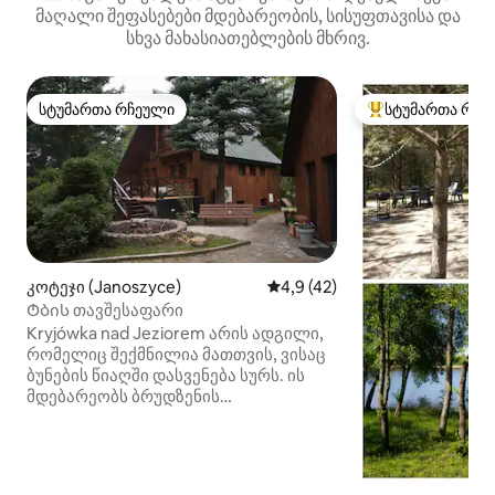
მაღალი შეფასებები მდებარეობის, სისუფთავისა და
სხვა მახასიათებლების მხრივ.
სტუმართა რჩეული
სტუმართა რჩე
სტუმართა რჩეული
სტუმართა რჩეული
კოტეჯი (Janoszyce)
საშუალო შეფასებაა 5‑დან 4
4,9 (42)
Ტბის თავშესაფარი
Kryjówka nad Jeziorem არის ადგილი,
რომელიც შექმნილია მათთვის, ვისაც
ბუნების წიაღში დასვენება სურს. ის
მდებარეობს ბრუდზენის
ლანდშაფტური პარკის შუაგულში,
შემოღობილ მიწის ნაკვეთზე,
რომელსაც საკუთარი სანაპირო აქვს
იუზეფოვოს ტბაზე. აქ გელით