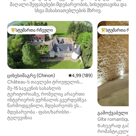
მაღალი შეფასებები მდებარეობის, სისუფთავისა და
სხვა მახასიათებლების მხრივ.
სტუმართა რჩეული
სტუმართა რჩე
სტუმართა რჩეული მოწინავე ვარიანტი
სტუმართა რჩეული
ციხესიმაგრე (Chinon)
საშუალო შეფასებაა 5‑დან 4,9
4,99 (189)
Château-ს თავლები ტრიუფელის
ბაღით
მე‑15 საუკუნის სასახლის
ტერიტორიაზე, რომელიც არაერთი
ინტერიერის ჟურნალის გვერდებზეა
წარმოდგენილი, მდებარეობს ეს
ლამაზად გადაკეთებული, ფართო,
მდებარეობა
·
ფასი/ხარისხი
·
გამოქვაბული (Ve
ყოფილი მარნები, რომელიც
ტელევიზია
Brenne)
Gîte romantique t
გარშემორტყმულია დიდებული
Ნახევრად გამოქ
ბაღებით და რომლიდანაც ჩანს ჩვენი
რომანტიკული ხ
10‑აკრიანი ტრიუფელის ბაღი.