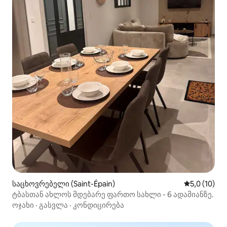
საცხოვრებელი (Saint-Épain)
საშუალო შე
5,0 (10)
ტბასთან ახლოს მდებარე ფართო სახლი - 6 ადამიანზე.
ოჯახი
·
გასვლა
·
კონდიცირება