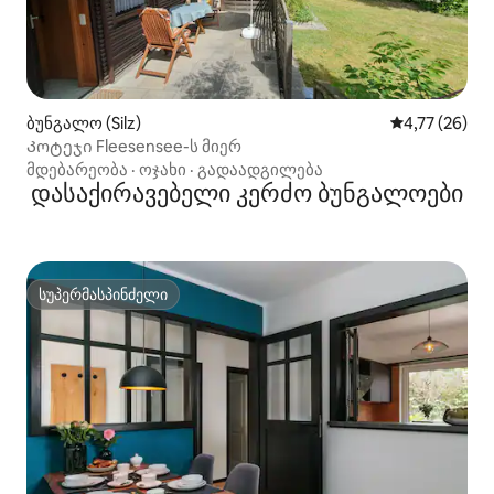
ბუნგალო (Silz)
საშუალო შეფ
4,77 (26)
Კოტეჯი Fleesensee-ს მიერ
მდებარეობა
·
ოჯახი
·
გადაადგილება
დასაქირავებელი კერძო ბუნგალოები
სუპერმასპინძელი
სუპერმასპინძელი