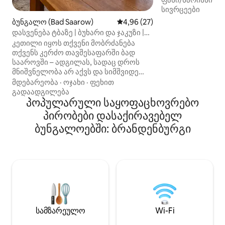
სივრცეში დიდი 
სივრცეები
ფანჯრები და შეშ
ბუნგალო (Bad Saarow)
საშუალო შეფასებაა 5‑დან 4,
4,96 (27)
გთავაზობთ პანო
დასვენება ტბაზე | ბუხარი და ჯაკუზი |
მინდვრებსა და ტ
ბერლინის მახლობლად
კეთილი იყოს თქვენი მობრძანება
სიმშვიდე, ძაღლ
თქვენს კერძო თავშესაფარში ბად
შესაფერისი. ორი
სააროვში – ადგილას, სადაც დროს
სააბაზანო. ბუნება და ტბები ახლოს:
მნიშვნელობა არ აქვს და სიმშვიდე
ბუკოვერის ტბა (5
კვლავ შესამჩნევი
მდებარეობა
·
ოჯახი
·
ფეხით
კმ), რაიხენოვერის
ხდება.შარმუტცელზეეს ტბიდან სულ
გადაადგილება
იდეალურია მარტ
რაღაც 5 წუთის სავალზე, გელოდებათ
პოპულარული საყოფაცხოვრებო
წყვილებისთვის, 
ელეგანტურად მოწყობილი ბუნგალო
ძაღლებისთვის.
პირობები დასაქირავებელ
ღია მისაღები ოთახით, ბუხრით,
ბუნგალოებში: ბრანდენბურგი
ჯაკუზით და დიდი ბაღით - იდეალურია
წყვილებისა და პატარა ოჯახებისთვის,
რომლებიც ქალაქის ცხოვრებიდან
დასვენებას ეძებენ.აქ თანამედროვე
დიზაინი ბუნებასა და სიმშვიდესთან
არის შერწყმული - იდეალური
ადგილია განტვირთვისა და საკუთარი
თავის ხელახლა პოვნისთვის.
სამზარეულო
Wi-Fi