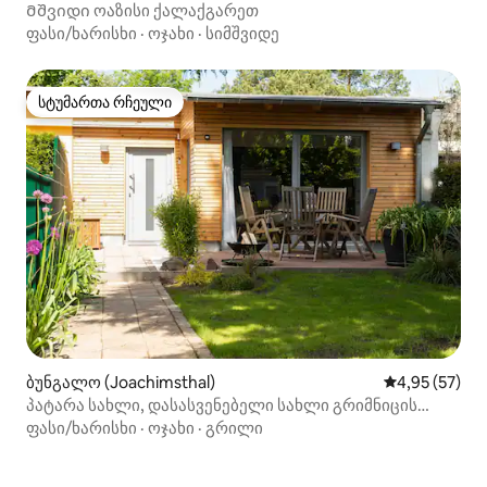
Მშვიდი ოაზისი ქალაქგარეთ
ფასი/ხარისხი
·
ოჯახი
·
სიმშვიდე
სტუმართა რჩეული
სტუმართა რჩეული
ბუნგალო (Joachimsthal)
საშუალო შეფ
4,95 (57)
პატარა სახლი, დასასვენებელი სახლი გრიმნიცის
ტბაზე
ფასი/ხარისხი
·
ოჯახი
·
გრილი