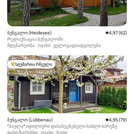
ბუნგალო (Heidesee)
საშუალო შეფა
4,97 (62)
Რელაქსაცია ბუნგალოში
მდებარეობა
·
ოჯახი
·
ველოგადაადგილება
სტუმართა რჩეული
სტუმართა რჩეული მოწინავე ვარიანტი
ბუნგალო (Lübbenau)
საშუალო შეფა
4,95 (79)
*პაულა* იდილიური დასასვენებელი სახლი სპრეზე
ფასი/ხარისხი
·
ოჯახი
·
ხედი