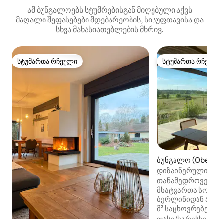
ამ ბუნგალოებს სტუმრებისგან მიღებული აქვს
მაღალი შეფასებები მდებარეობის, სისუფთავისა და
სხვა მახასიათებლების მხრივ.
სტუმართა რჩეული
სტუმართა რჩეულ
სტუმართა რჩეული
სტუმართა რჩეულ
ბუნგალო (Oberba
დიზაინერული ხი
ხედით / მერკის შ
თანამედროვე დიზ
მხატვართა სოფე
ბერლინიდან 50 კ
მ² საცხოვრებელი
გადახურული ტერ
ფასი/ხარისხი
·
ო