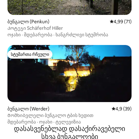
ბუნგალო (Penkun)
საშუალო შეფ
4,99 (71)
Კოტეჯი Schäferhof Hiller
ოჯახი
·
მდებარეობა
·
ხანგრძლივი სტუმრობა
სტუმართა რჩეული
სტუმართა რჩეული
ბუნგალო (Werder)
საშუალო შეფ
4,9 (39)
Მომხიბვლელი ბუნგალო ტბის ხედით
მდებარეობა
·
ოჯახი
·
ტელევიზია
დასასვენებლად დასაქირავებელი
სხვა ბუნგალოები