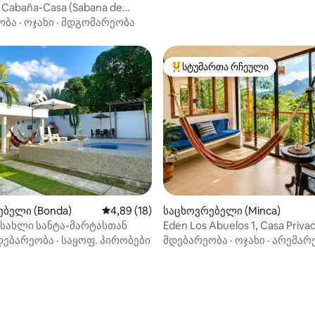
aña-Casa (Sabana de
ობა
·
ოჯახი
·
მდგომარეობა
სტუმართა რჩეული
სტუმართა რჩეული მოწინავე ვ
‑დან 4,97, 31 მიმოხილვა
ბელი (Bonda)
საშუალო შეფასებაა 5‑დან 4,89, 18 მიმოხ
4,89 (18)
საცხოვრებელი (Minca)
სახლი სანტა-მარტასთან
Eden Los Abuelos 1, Casa Priva
Minca, Nature
დებარეობა
·
საყოფ. პირობები
მდებარეობა
·
ოჯახი
·
არემარ