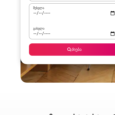
შესვლა
გასვლა
ძიება