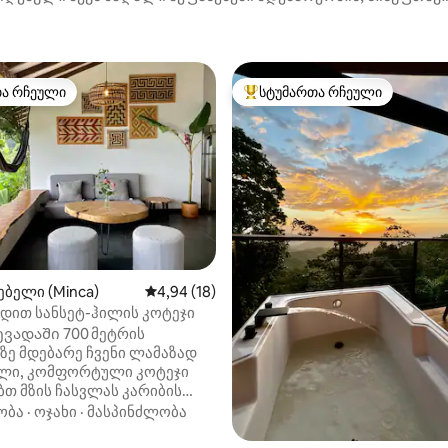
თა რჩეული
სტუმართა რჩეული
თა რჩეული
სტუმართა რჩეული მოწინავე ვ
5‑დან 4,8, 70 მიმოხილვა
ბელი (Minca)
საშუალო შეფასებაა 5‑დან 4,94, 18 მიმოხ
4,94 (18)
დით სანსეტ-ჰილის კოტეჯი
ევადაში 700 მეტრის
ზე მდებარე ჩვენი ლამაზად
ლი, კომფორტული კოტეჯი
თ მზის ჩასვლას კარიბის
ვავებულ ჯუნგლებსა და
ობა
·
ოჯახი
·
მასპინძლობა
ამდე გაიღვიძეთ ტუკანებისა