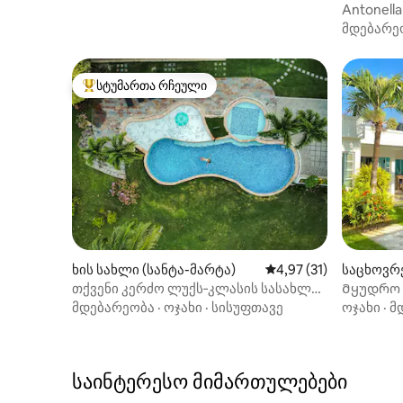
Antonella Cab
Bonda).
მდებარე
სტუმართა რჩეული
სტუმართა რჩეული მოწინავე ვარიანტი
ხის სახლი (სანტა-მარტა)
საშუალო შეფასებაა 5
4,97 (31)
საცხოვრე
თქვენი კერძო ლუქს‑კლასის სასახლე
Მყუდრო 
ტაირონაში
მდებარეობა
·
ოჯახი
·
სისუფთავე
ოჯახი
·
მ
საინტერესო მიმართულებები