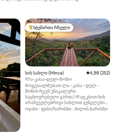
საცხოვრ
სტუმართა რჩეული
სუპერმ
არიანტი
სტუმართა რჩეული მოწინავე ვარიანტი
სუპერმ
Მის-ინკ
Villa Se
საცხოვრ
მდებარე
ზღვის დ
სიმაღლეზ
მდებარ
მთისა და
ფართო 
ხის სახლი (Minca)
საშუალო შეფასებაა 5‑
4,98 (252)
თვალწარ
Ლა-კასა-დელ-მონო
ღამით შ
Მოგესალმებათ ლა ‑ კასა ‑ დელ ‑
ილვა
სანტა‑მ
მონო! Ჩვენ უნიკალური
პირადი 
საცხოვრებელი ვართ:) Დატკბით ხის
გარშემო
არაჩვეულებრივი სახლით ჯუნგლების
დასვენე
შუაგულში და ისარგებლეთ ჩვენი
ოჯახი
·
ფასი/ხარისხი
·
ძილის ხარისხი
იდეალურ
არაჩვეულებრივი პირადი ხედებით
მინკას, 
(ფეხით 2 წუთის სავალზე), სადაც
პარკთან
შეგიძლიათ დატკბეთ ყველაზე
შუაგულშ
გასაოცარი მზის ჩასვლით. Თქვენს