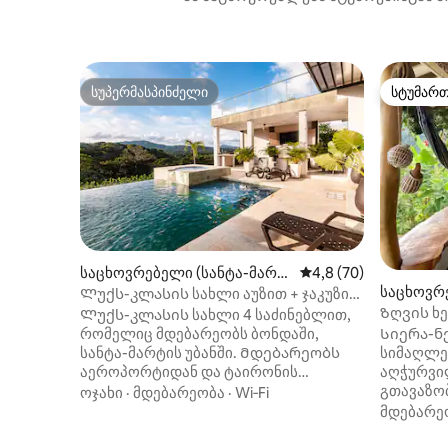
სუპერმასპინძელი
სტუმარ
სუპერმასპინძელი
სტუმარ
საცხოვრებელი (სანტა-მარტ
საშუალო შეფასებაა 
4,8 (70)
საცხოვრე
ა)
Ლუქს-კლასის სახლი აუზით + ჯაკუზი
Ზღვის ხე
ტაირონას პარკთან
Ლუქს-კლასის სახლი 4 საძინებლით,
Სიერა-ნ
რომელიც მდებარეობს ბონდაში,
სიმაღლე
სანტა-მარტის უბანში. Მდებარეობს
აღჭურვი
აეროპორტიდან და ტაირონის
გთავაზობ
პარკიდან სულ რაღაც 30 წუთის
ოჯახი
·
მდებარეობა
·
Wi‑Fi
ზღვის აყ
სავალზე. Ისიამოვნეთ კერძო
მდებარე
ზღვაზე. Ბროლის ჩანჩქერებზე
უკიდეგანო აუზით, ჯაკუზით,
ლაშქრობ
ბარბექიუთი და კონდიციონერით