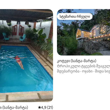
სტუმართა რჩეული
სტუმართა რჩეული
კოტეჯი (სანტა-მარტა)
Ტროპიკული ტყეების შუაგულ
5‑დან 4,9, 29 მიმოხილვა
ბუნებრივი განმარტოება
მდებარეობა
·
ოჯახი
·
შიდა სი
ი (სანტა-მარტა)
საშუალო შეფასებაა 5‑დან 4,9, 21 მიმოხ
4,9 (21)