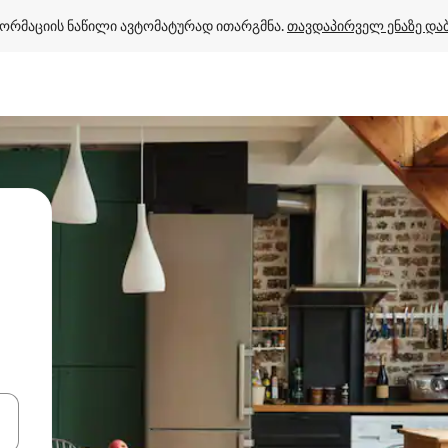
ორმაციის ნაწილი ავტომატურად ითარგმნა. 
თავდაპირველ ენაზე და
ციისთვის გამოიყენეთ კლავიშები ზემოთ/ქვემოთ მიმართული ისრებით 