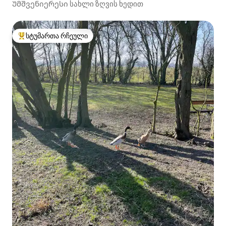
Უმშვენიერესი სახლი ზღვის ხედით
სტუმართა რჩეული
სტუმართა რჩეული მოწინავე ვარიანტი