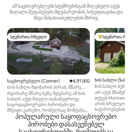
ამ საცხოვრებლებს სტუმრებისგან მიღებული აქვს
მაღალი შეფასებები მდებარეობის, სისუფთავისა და
სხვა მახასიათებლების მხრივ.
სტუმართა რჩეული
სტუმართა რჩე
სტუმართა რჩეული
სტუმართა რჩეული
ხის სახლი (Sula)
საცხოვრებელი (Conner)
საშუალო შეფასებაა 5‑დან 4,
4,91 (65)
ხის სახლი ბუნებ
Ხის სახლი მდინარის პირას, მწარე
პირას
Არ აქვს მნიშვნე
ხიდზე
Მდინარე მწარე ხეზე მდებარე ამ ხის
თქვენ Montana, 
სახლს აქვს მთელი თანამედროვე
არის სრულყოფილ
საყოფაცხოვრებო პირობები და
საჭიროებების. Ე
მშვიდი გარემო, რომელსაც მონტანას
3bd/1ba/1200sq ft
პოპულარული საყოფაცხოვრებო
ხის სახლში მოელოდით. Ეს 2 ‑
ხელუხლებელი ჰე
საწოლიანი 2 ‑ სააბაზანო ხის სახლი 2
პირობები დასასვენებელ
უდაბნოში. Ბევრი ა
ჰექტარ ფართობზე მდებარეობს.
საცხოვრებლებში, რომლებსაც
და გაძლევთ წინა